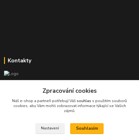
Kontakty
Stanislav Halámka - technik a prodejce
+420 601 366 545
Zpracování cookies
(Po-Pá, 8-16 hod.)
Náš e-shop a partneři potřebují Váš
souhlas
s použitím souborů
cookies, aby Vám mohli zobrazovat informace týkající se Vašich
info@spkcomputer.cz
zájmů.
Souhlasím
Nastavení