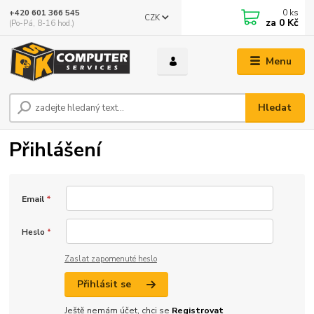
0
ks
+420 601 366 545
CZK
za
0 Kč
(Po-Pá, 8-16 hod.)
Menu
Hledat
Přihlášení
Email
*
Heslo
*
Zaslat zapomenuté heslo
Přihlásit se
Ještě nemám účet, chci se
Registrovat