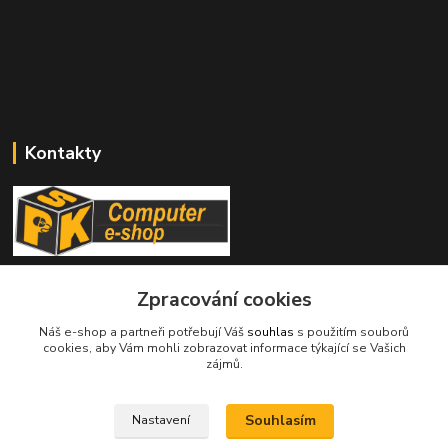
Kontakty
Stanislav Halámka - technik a prodejce
Zpracování cookies
+420 601 366 545
(Po-Pá, 8-16 hod.)
Náš e-shop a partneři potřebují Váš
souhlas
s použitím souborů
cookies, aby Vám mohli zobrazovat informace týkající se Vašich
info@spkcomputer.cz
zájmů.
Souhlasím
Nastavení