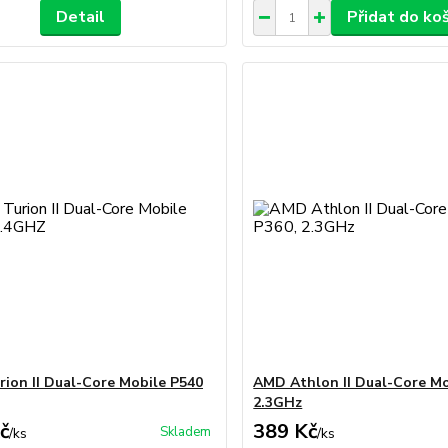
Detail
Přidat do ko
ion II Dual-Core Mobile P540
AMD Athlon II Dual-Core Mo
2.3GHz
č
389 Kč
Skladem
/
ks
/
ks