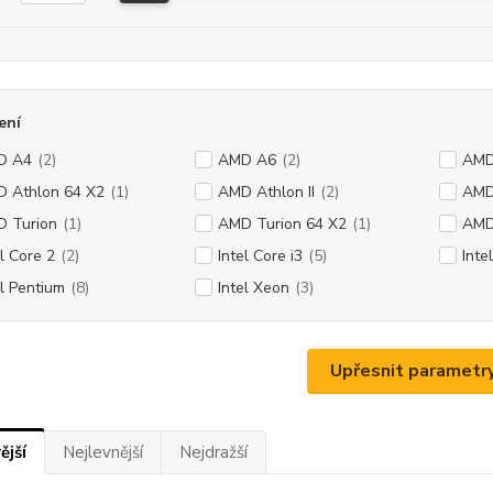
ení
D A4
(2)
AMD A6
(2)
AMD
 Athlon 64 X2
(1)
AMD Athlon II
(2)
AMD
 Turion
(1)
AMD Turion 64 X2
(1)
AMD
el Core 2
(2)
Intel Core i3
(5)
Inte
el Pentium
(8)
Intel Xeon
(3)
Upřesnit parametr
ější
Nejlevnější
Nejdražší