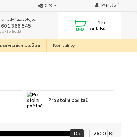
Přihlášení
CZK
 si rady? Zavolejte.
0
ks
 601 366 545
za
0 Kč
, 8-16 hod.)
 servisních služeb
Kontakty
Pro stolní počítač
Do
Kč