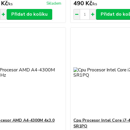
 Kč
490 Kč
Skladem
/
ks
/
ks
Přidat do košíku
Přidat do ko
cesor AMD A4-4300M 4x3.0
Cpu Procesor Intel Core i7
SR1PQ