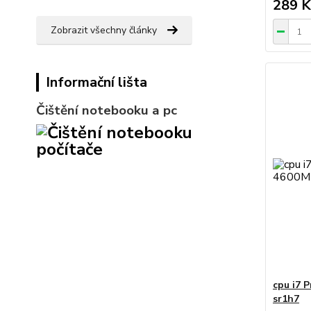
289 K
Zobrazit všechny články
Informační lišta
Čištění notebooku a pc
cpu i7 
sr1h7