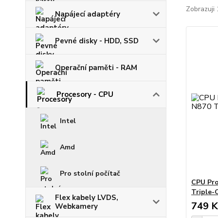
Zobrazuji 
Napájecí adaptéry
Pevné disky - HDD, SSD
Operační paměti - RAM
Procesory - CPU
Intel
Amd
Pro stolní počítač
CPU Pro
Triple-
Flex kabely LVDS,
749 K
Webkamery