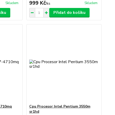
999 Kč
Skladem
Skladem
/
ks
šíku
Přidat do košíku
-4710mq
Cpu Procesor Intel Pentium 3550m
sr1hd