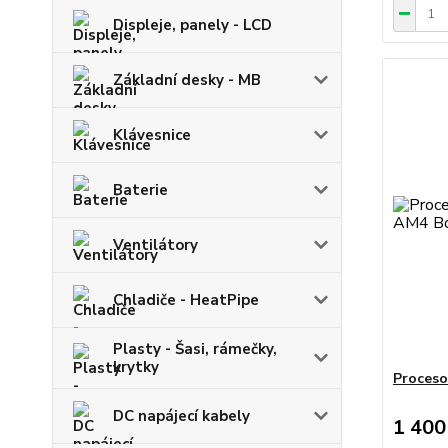
Displeje, panely - LCD
Základní desky - MB
Klávesnice
Baterie
Ventilátory
Chladiče - HeatPipe
Plasty - Šasi, rámečky,
krytky
Proceso
DC napájecí kabely
1 400