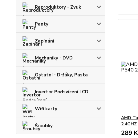
Reproduktory - Zvuk
Panty
Zapínání
Mechaniky - DVD
Ostatní - Držáky, Pasta
Invertor Podsvícení LCD
Wifi karty
AMD Tur
2.4GHZ
Šroubky
289 K