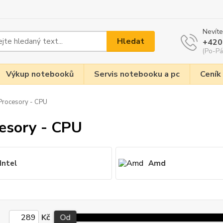
Nevíte
Hledat
+420
(Po-Pá
Výkup notebooků
Servis notebooku a pc
Ceník
rocesory - CPU
esory - CPU
Intel
Amd
Kč
Od