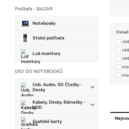
Počítače - BAZAR
Notebooky
Označ
Stolní počítače
AM
AMD
Lcd monitory
AMD
Int
DÍLY DO NOTEBOOKŮ
Int
Usb, Audio, SD Čtečky -
Desky
Kabely, Desky, Rámečky -
HDD
Nejnov
Grafické karty