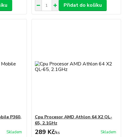
šíku
Přidat do košíku
bile P360,
Cpu Procesor AMD Athlon 64 X2 QL-
65, 2.1GHz
289 Kč
Skladem
Skladem
/
ks