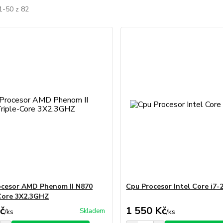
1-50 z 82
cesor AMD Phenom II N870
Cpu Procesor Intel Core i7-
Core 3X2.3GHZ
č
1 550 Kč
Skladem
/
ks
/
ks