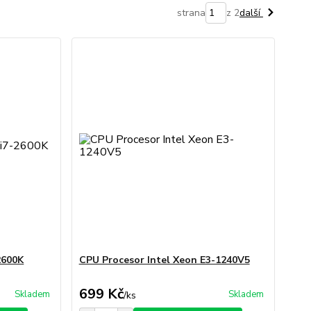
strana
z 2
další
2600K
CPU Procesor Intel Xeon E3-1240V5
699 Kč
Skladem
Skladem
/
ks