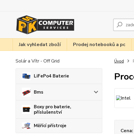
Jak vyhledat zboží
Prodej notebooků a pc
Solár a Vítr - Off Grid
Úvod
P
Proc
LiFePo4 Baterie
Bms
Boxy pro baterie,
příslušenství
Měřící přístroje
Cena: