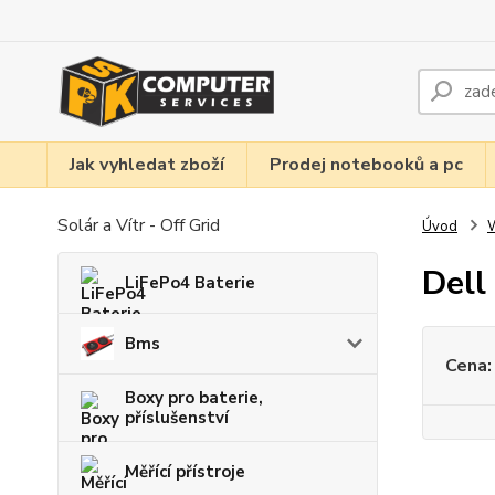
Jak vyhledat zboží
Prodej notebooků a pc
Solár a Vítr - Off Grid
Úvod
W
Dell
LiFePo4 Baterie
Bms
Cena:
Boxy pro baterie,
příslušenství
Měřící přístroje