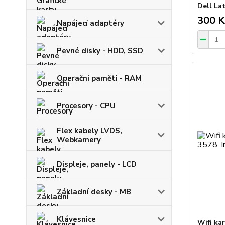
Dell La
300 K
Napájecí adaptéry
Pevné disky - HDD, SSD
Operační paměti - RAM
Procesory - CPU
Flex kabely LVDS,
Webkamery
Displeje, panely - LCD
Základní desky - MB
Klávesnice
Wifi kar