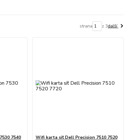
strana
z 3
další
n 7530 7540
Wifi karta síť Dell Precision 7510 7520