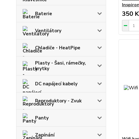
Inspiro
350 K
Baterie
Ventilátory
Chladiče - HeatPipe
Plasty - Šasi, rámečky,
krytky
DC napájecí kabely
Reproduktory - Zvuk
Panty
Zapínání
Wifi kar