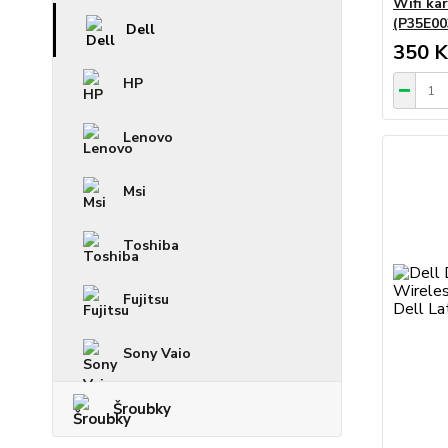
Wifi ka
(P35E00
Dell
350 K
HP
Lenovo
Msi
Toshiba
Fujitsu
Sony Vaio
Šroubky