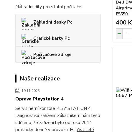
Dell DW
Náhradní díly pro stolní počítače
Airprim
E5550
400 K
Základní desky Pc
Grafické karty Pc
Počítačové zdroje
Naše realizace
19.11.2023
Oprava Playstation 4
Servis herní konzole PLAYSTATION 4
Diagnostika zařízení: Zákazníkem nám bylo
sděleno, že zařízení bylo od roku 2014
prakticky denně v provozu. H...
číst celé