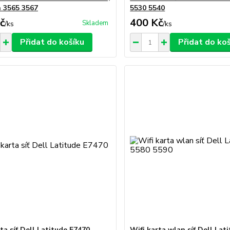
n 3565 3567
5530 5540
č
400 Kč
Skladem
/
ks
/
ks
Přidat do košíku
Přidat do ko
ta síť Dell Latitude E7470
Wifi karta wlan síť Dell Lat