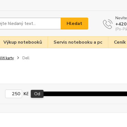
Nevíte
Hledat
+420
(Po-Pá
Výkup notebooků
Servis notebooku a pc
Ceník
ifi karty
Dell
Kč
Od