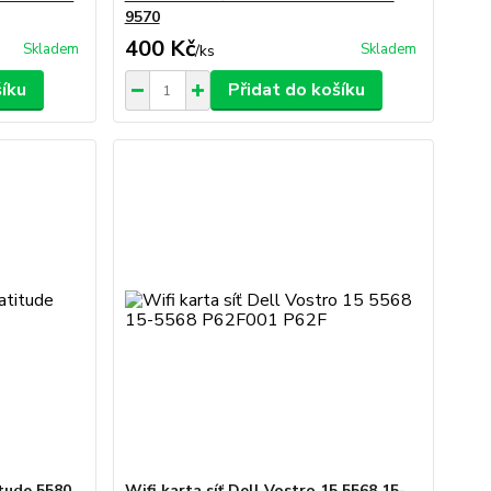
9570
400 Kč
Skladem
Skladem
/
ks
šíku
Přidat do košíku
itude 5580
Wifi karta síť Dell Vostro 15 5568 15-