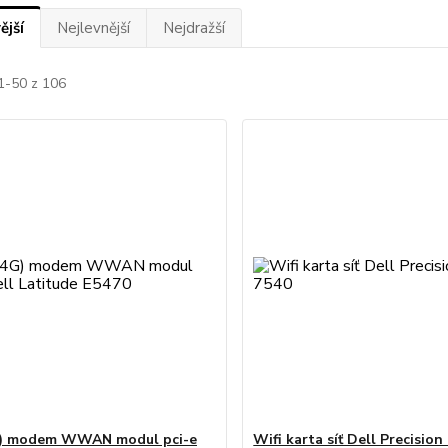
ější
Nejlevnější
Nejdražší
1-50 z 106
G) modem WWAN modul pci-e
Wifi karta síť Dell Precisio