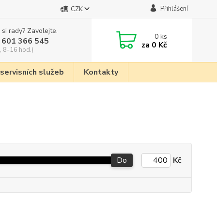
Přihlášení
CZK
 si rady? Zavolejte.
0
ks
 601 366 545
za
0 Kč
, 8-16 hod.)
 servisních služeb
Kontakty
Do
Kč