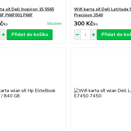
ta síť Dell Inspiron 15 5565
Wifi karta síť Dell Latitude
6F P66F001 P66F
Precision 3540
č
300 Kč
Skladem
/
ks
/
ks
Přidat do košíku
Přidat do ko