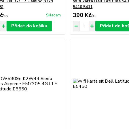
rta Dell G3 17 Gaming 3779
Wifi karta Dell Latitude 54
3)
5410 5411
č
390 Kč
Skladem
/
ks
/
ks
Přidat do košíku
Přidat do ko