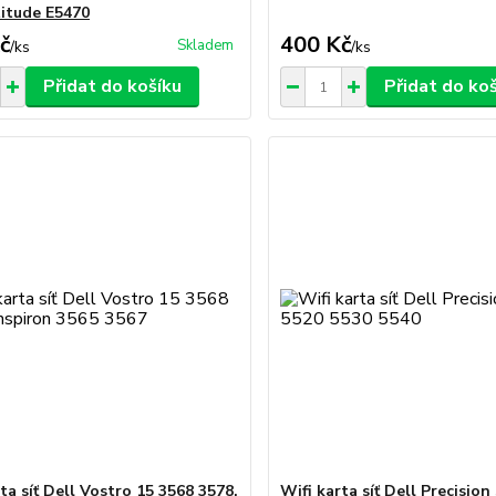
titude E5470
č
400 Kč
Skladem
/
ks
/
ks
Přidat do košíku
Přidat do ko
ta síť Dell Vostro 15 3568 3578,
Wifi karta síť Dell Precisio