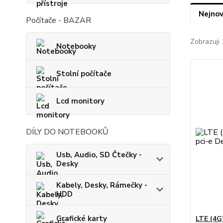
Nejnov
Počítače - BAZAR
Zobrazuji 
Notebooky
Stolní počítače
Lcd monitory
DÍLY DO NOTEBOOKŮ
Usb, Audio, SD Čtečky -
Desky
Kabely, Desky, Rámečky -
HDD
Grafické karty
LTE (4