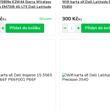
5809e K2W44 Sierra Wireless
Wifi karta síť Dell Latitude
e EM7305 4G LTE Dell Latitude
E5450
č
300 Kč
Skladem
/
ks
/
ks
Přidat do košíku
Přidat do ko