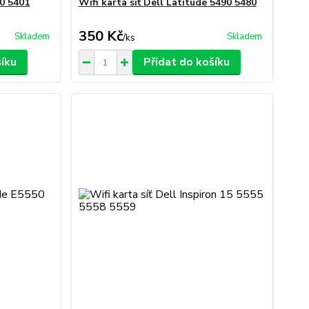
00 5401
Wifi karta síť Dell Latitude 5490 5480
350 Kč
Skladem
Skladem
/
ks
šíku
Přidat do košíku