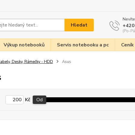
Nevíte
Hledat
+420
(Po-Pá
Výkup notebooků
Servis notebooku a pc
Ceník
abely, Desky, Rámečky - HDD
Asus
s
Kč
Od