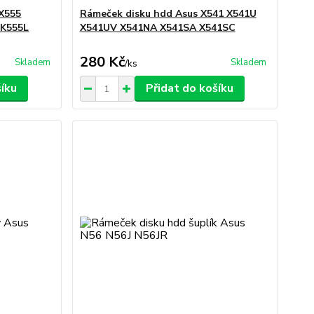
 X555
Rámeček disku hdd Asus X541 X541U
 K555L
X541UV X541NA X541SA X541SC
280 Kč
Skladem
Skladem
/
ks
šíku
Přidat do košíku