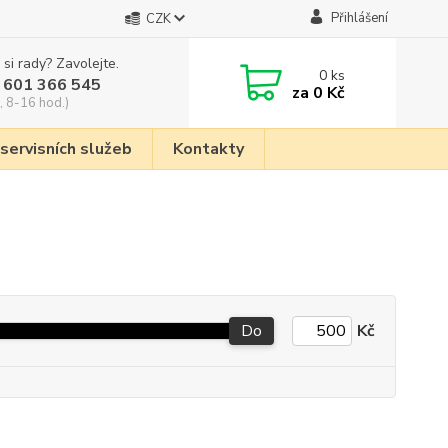
Přihlášení
CZK
 si rady? Zavolejte.
0
ks
 601 366 545
za
0 Kč
, 8-16 hod.)
 servisních služeb
Kontakty
Do
Kč