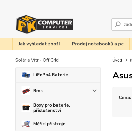
Jak vyhledat zboží
Prodej notebooků a pc
Solár a Vítr - Off Grid
Úvod
K
Asu
LiFePo4 Baterie
Bms
Cena:
Boxy pro baterie,
příslušenství
Měřící přístroje