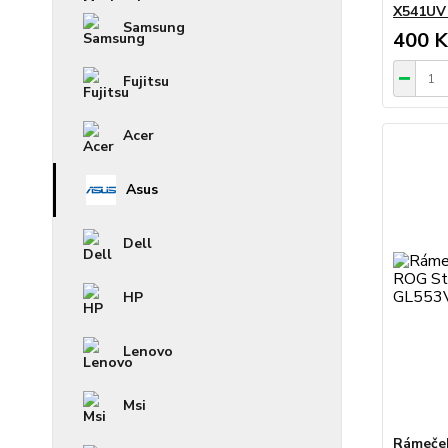
X541UV
Samsung
400 K
Fujitsu
Acer
Asus
Dell
HP
Lenovo
Msi
Rámeček