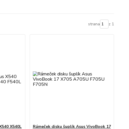
strana
z 1
 X540 X540L
Rámeček disku šuplík Asus VivoBook 17