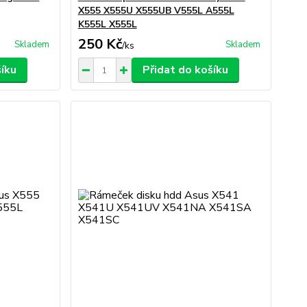
X555 X555U X555UB V555L A555L
K555L X555L
250 Kč
Skladem
Skladem
/
ks
šíku
Přidat do košíku