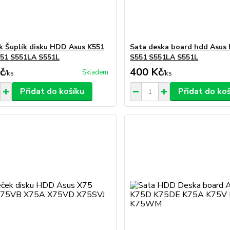
 Šuplík disku HDD Asus K551
Sata deska board hdd Asus
51 S551LA S551L
S551 S551LA S551L
č
400 Kč
Skladem
/
ks
/
ks
Přidat do košíku
Přidat do ko