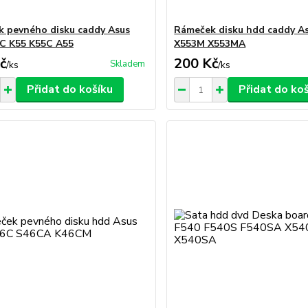
 pevného disku caddy Asus
Rámeček disku hdd caddy A
C K55 K55C A55
X553M X553MA
č
200 Kč
Skladem
/
ks
/
ks
Přidat do košíku
Přidat do ko