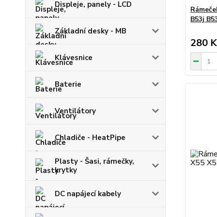
Displeje, panely - LCD
Rámeček
B53j B5
Základní desky - MB
280 K
Klávesnice
Baterie
Ventilátory
Chladiče - HeatPipe
Plasty - Šasi, rámečky,
krytky
DC napájecí kabely