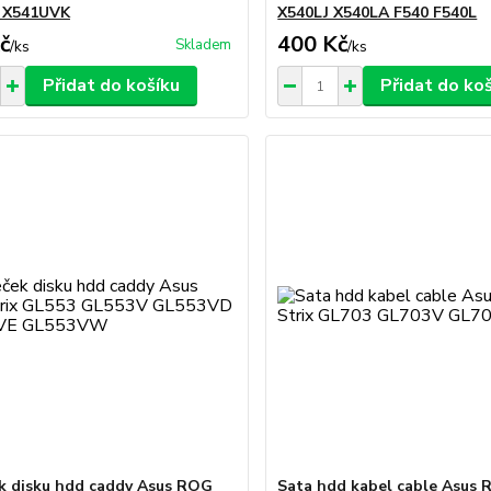
 X541UVK
X540LJ X540LA F540 F540L
č
400 Kč
Skladem
/
ks
/
ks
Přidat do košíku
Přidat do ko
 disku hdd caddy Asus ROG
Sata hdd kabel cable Asus R