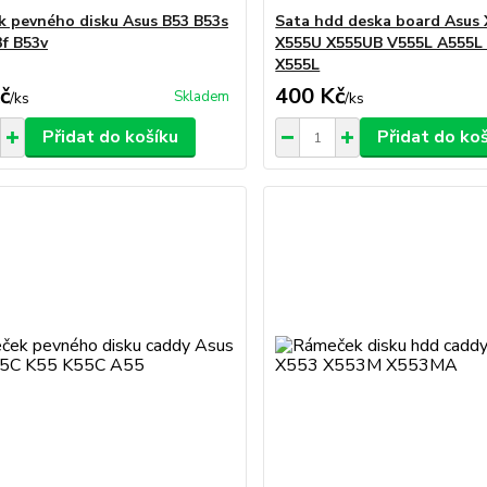
 pevného disku Asus B53 B53s
Sata hdd deska board Asus
3f B53v
X555U X555UB V555L A555L
X555L
č
400 Kč
Skladem
/
ks
/
ks
Přidat do košíku
Přidat do ko