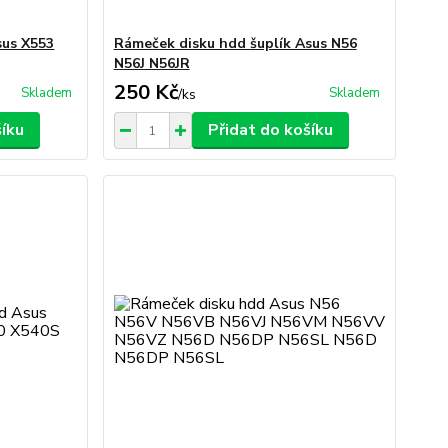
sus X553
Rámeček disku hdd šuplík Asus N56
N56J N56JR
250 Kč
Skladem
Skladem
/
ks
šíku
Přidat do košíku