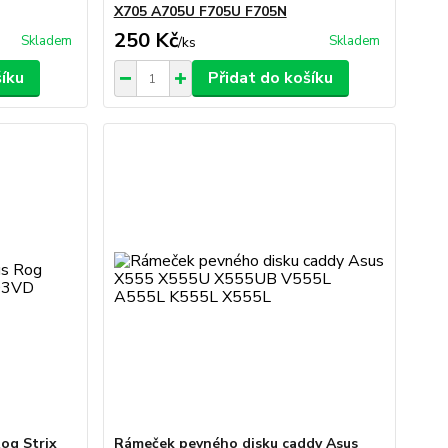
X705 A705U F705U F705N
250 Kč
Skladem
Skladem
/
ks
šíku
Přidat do košíku
og Strix
Rámeček pevného disku caddy Asus