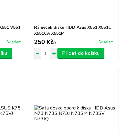
 K551 V551
Rámeček disku HDD Asus X551 X551C
X551CA X551M
250 Kč
Skladem
Skladem
/
ks
šíku
Přidat do košíku