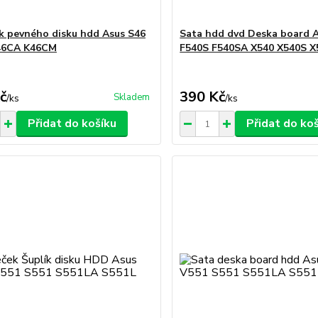
 pevného disku hdd Asus S46
Sata hdd dvd Deska board 
46CA K46CM
F540S F540SA X540 X540S 
č
390 Kč
Skladem
/
ks
/
ks
Přidat do košíku
Přidat do ko