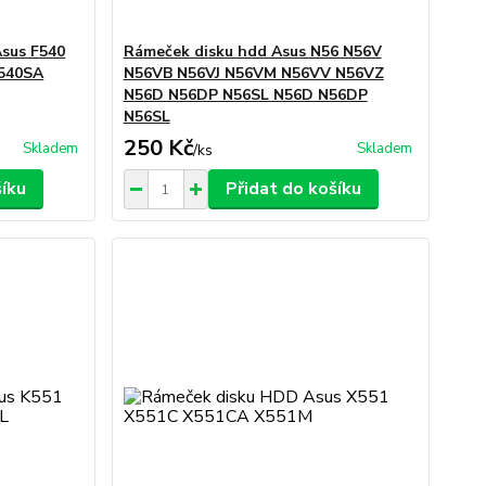
Asus F540
Rámeček disku hdd Asus N56 N56V
X540SA
N56VB N56VJ N56VM N56VV N56VZ
N56D N56DP N56SL N56D N56DP
N56SL
250 Kč
Skladem
Skladem
/
ks
šíku
Přidat do košíku