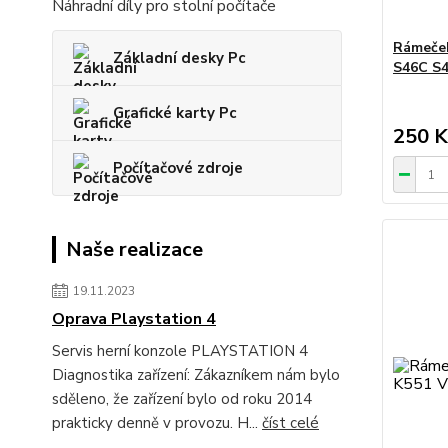
Náhradní díly pro stolní počítače
Rámeček
Základní desky Pc
S46C S
Grafické karty Pc
250 K
Počítačové zdroje
Naše realizace
19.11.2023
Oprava Playstation 4
Servis herní konzole PLAYSTATION 4
Diagnostika zařízení: Zákazníkem nám bylo
sděleno, že zařízení bylo od roku 2014
prakticky denně v provozu. H...
číst celé