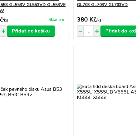
GL553 GL553V GL553VD GL553VE
GL703 GL703V GL703VD
VW
č
380 Kč
Skladem
/
ks
/
ks
Přidat do košíku
Přidat do ko