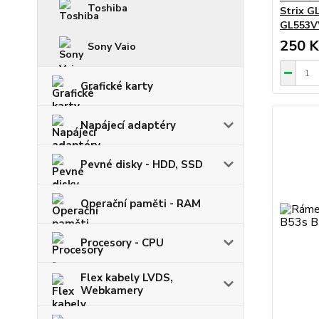
Toshiba
Strix 
GL553
250 K
Sony Vaio
Grafické karty
Napájecí adaptéry
Pevné disky - HDD, SSD
Operační paměti - RAM
Procesory - CPU
Flex kabely LVDS,
Webkamery