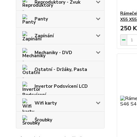
Reproduktory - Zvuk
Rámeček
Panty
X55 X55
250 K
Zapínání
Mechaniky - DVD
Ostatní - Držáky, Pasta
Invertor Podsvícení LCD
Wifi karty
Šroubky