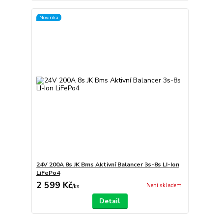
Novinka
24V 200A 8s JK Bms Aktivní Balancer 3s-8s LI-Ion
LiFePo4
2 599 Kč
Není skladem
/
ks
Detail