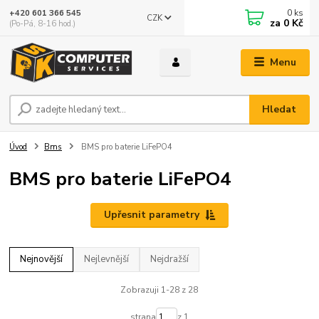
0
ks
+420 601 366 545
CZK
za
0 Kč
(Po-Pá, 8-16 hod.)
Menu
Hledat
Úvod
Bms
BMS pro baterie LiFePO4
BMS pro baterie LiFePO4
Upřesnit parametry
Nejnovější
Nejlevnější
Nejdražší
Zobrazuji 1-28 z 28
strana
z 1