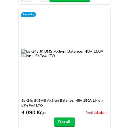
Novinka
8s-24s JK BMS Aktivní Balancer 48V 150A Li-ion
LiFePo4 LTO
3 090 Kč
Není skladem
/
ks
Detail