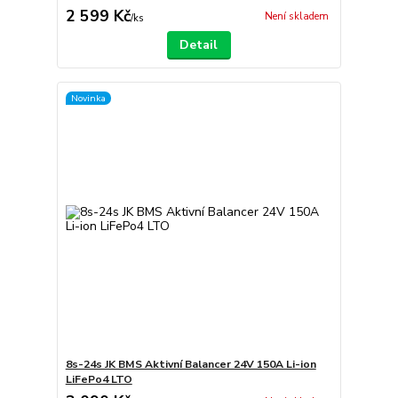
2 599 Kč
Není skladem
/
ks
Detail
Novinka
8s-24s JK BMS Aktivní Balancer 24V 150A Li-ion
LiFePo4 LTO