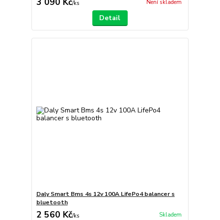
3 090 Kč
Není skladem
/
ks
Detail
Daly Smart Bms 4s 12v 100A LifePo4 balancer s
bluetooth
2 560 Kč
Skladem
/
ks