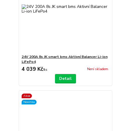
24V 200A 8s JK smart bms Aktivní Balancer Li-ion
LiFePo4
4 039 Kč
Není skladem
/
ks
Detail
Akce
Novinka