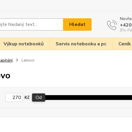
Nevíte
Hledat
+420
(Po-Pá
Výkup notebooků
Servis notebooku a pc
Ceník
apínání
Lenovo
ovo
Kč
Od