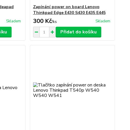
Ideapad
Zapínání power on board Lenovo
Thinkpad Edge E430 S430 E435 E445
300 Kč
Skladem
Skladem
/
ks
šíku
Přidat do košíku