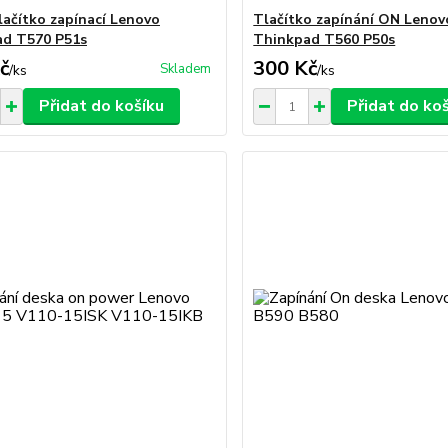
lačítko zapínací Lenovo
Tlačítko zapínání ON Lenov
ad T570 P51s
Thinkpad T560 P50s
č
300 Kč
Skladem
/
ks
/
ks
Přidat do košíku
Přidat do ko