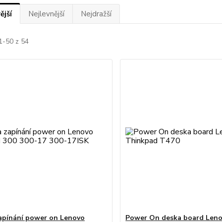
ější
Nejlevnější
Nejdražší
1-50 z 54
apínání power on Lenovo
Power On deska board Len