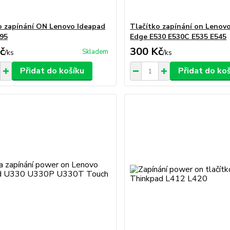
o zapínání ON Lenovo Ideapad
Tlačítko zapínání on Lenov
95
Edge E530 E530C E535 E545
č
300 Kč
Skladem
/
ks
/
ks
Přidat do košíku
Přidat do ko