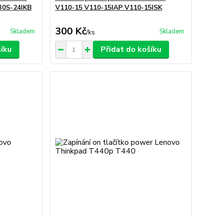
730S-24IKB
V110-15 V110-15IAP V110-15ISK
300 Kč
Skladem
Skladem
/
ks
šíku
Přidat do košíku