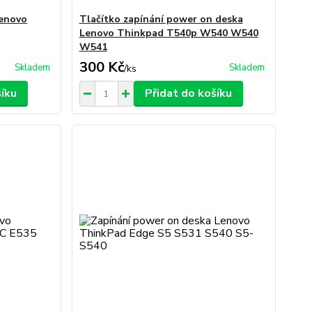
Lenovo
Tlačítko zapínání power on deska
Lenovo Thinkpad T540p W540 W540
W541
300 Kč
Skladem
Skladem
/
ks
šíku
Přidat do košíku