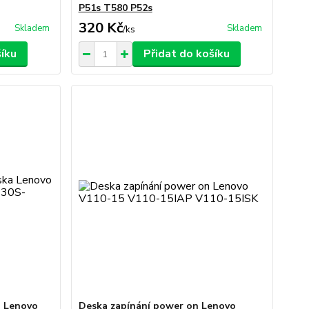
P51s T580 P52s
320 Kč
Skladem
Skladem
/
ks
šíku
Přidat do košíku
a Lenovo
Deska zapínání power on Lenovo