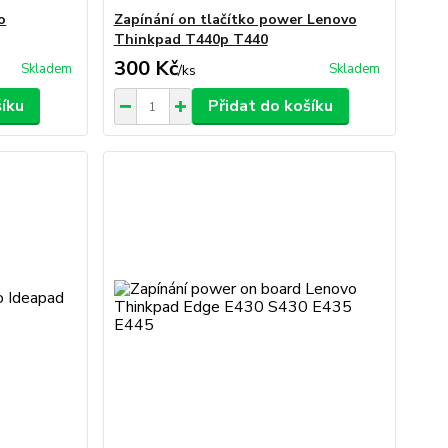
o
Zapínání on tlačítko power Lenovo
Thinkpad T440p T440
300 Kč
Skladem
Skladem
/
ks
šíku
Přidat do košíku