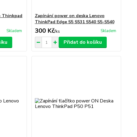
o Thinkpad
Zapínání power on deska Lenovo
ThinkPad Edge S5 S531 S540 S5-S540
300 Kč
Skladem
Skladem
/
ks
šíku
Přidat do košíku