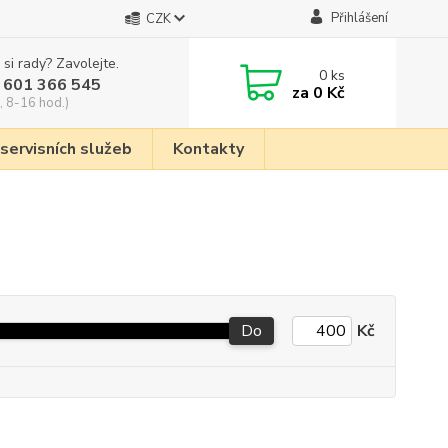
Přihlášení
CZK
 si rady? Zavolejte.
0
ks
 601 366 545
za
0 Kč
, 8-16 hod.)
 servisních služeb
Kontakty
Do
Kč