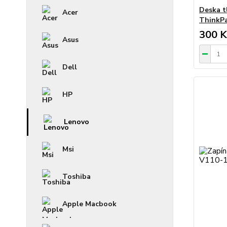
Deska t
Acer
ThinkP
300 K
Asus
Dell
HP
Lenovo
Msi
Toshiba
Apple Macbook