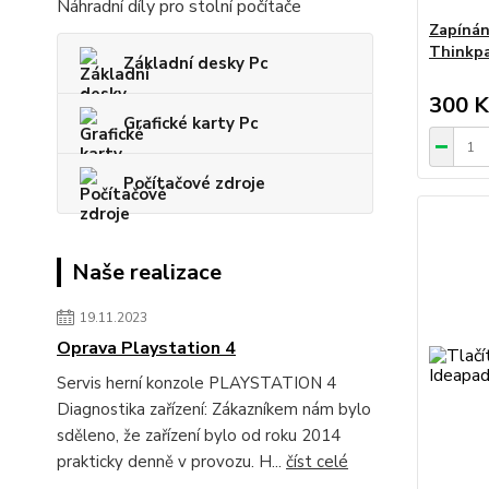
Náhradní díly pro stolní počítače
Zapínán
Thinkp
Základní desky Pc
300 K
Grafické karty Pc
Počítačové zdroje
Naše realizace
19.11.2023
Oprava Playstation 4
Servis herní konzole PLAYSTATION 4
Diagnostika zařízení: Zákazníkem nám bylo
sděleno, že zařízení bylo od roku 2014
prakticky denně v provozu. H...
číst celé