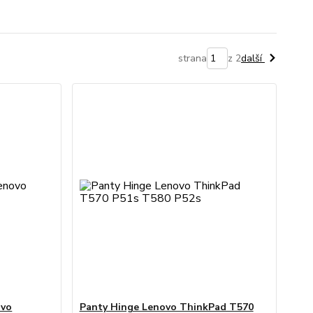
strana
z 2
další
ovo
Panty Hinge Lenovo ThinkPad T570