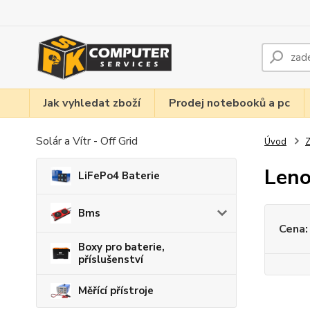
Jak vyhledat zboží
Prodej notebooků a pc
Solár a Vítr - Off Grid
Úvod
Z
Len
LiFePo4 Baterie
Bms
Cena:
Boxy pro baterie,
příslušenství
Měřící přístroje