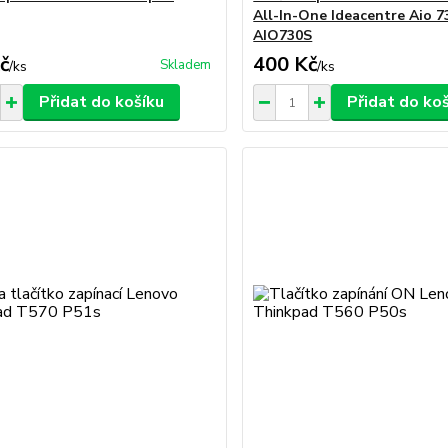
All-In-One Ideacentre Aio 
AIO730S
č
400 Kč
Skladem
/
ks
/
ks
Přidat do košíku
Přidat do ko