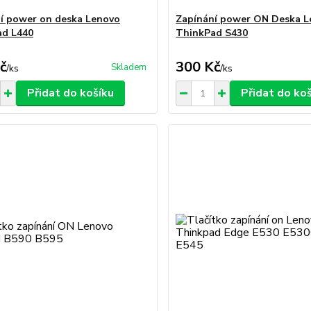
í power on deska Lenovo
Zapínání power ON Deska 
ad L440
ThinkPad S430
č
300 Kč
Skladem
/
ks
/
ks
Přidat do košíku
Přidat do ko