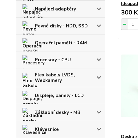
Ideapad
Napájecí adaptéry
300 K
Pevné disky - HDD, SSD
Operační paměti - RAM
Procesory - CPU
Flex kabely LVDS,
Webkamery
Displeje, panely - LCD
Základní desky - MB
Klávesnice
Deska z