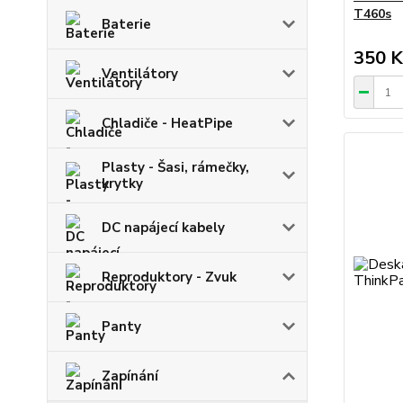
T460s
Baterie
350 K
Ventilátory
Chladiče - HeatPipe
Plasty - Šasi, rámečky,
krytky
DC napájecí kabely
Reproduktory - Zvuk
Panty
Zapínání