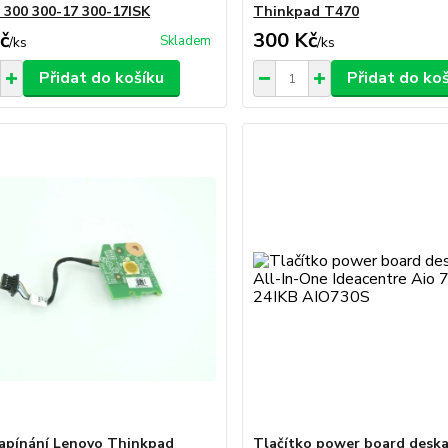
 300 300-17 300-17ISK
Thinkpad T470
č
300 Kč
Skladem
/
ks
/
ks
Přidat do košíku
Přidat do ko
apínání Lenovo Thinkpad
Tlačítko power board desk