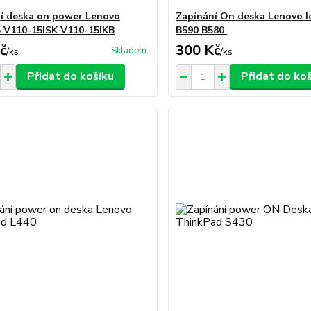
í deska on power Lenovo
Zapínání On deska Lenovo 
 V110-15ISK V110-15IKB
B590 B580
č
300 Kč
Skladem
/
ks
/
ks
Přidat do košíku
Přidat do ko