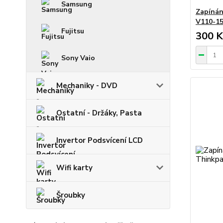
Samsung
Zapínán
V110-15
Fujitsu
300 K
Sony Vaio
Mechaniky - DVD
Ostatní - Držáky, Pasta
Invertor Podsvícení LCD
Wifi karty
Šroubky