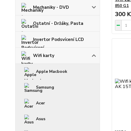
850 G1
Mechaniky - DVD
300 K
Ostatní - Držáky, Pasta
Invertor Podsvícení LCD
Wifi karty
Apple Macbook
Samsung
Acer
Asus