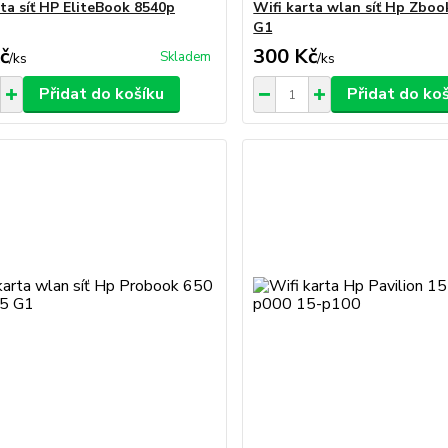
rta síť HP EliteBook 8540p
Wifi karta wlan síť Hp Zboo
G1
č
300 Kč
Skladem
/
ks
/
ks
Přidat do košíku
Přidat do ko