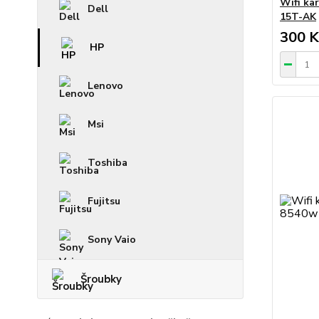
Wifi ka
Dell
15T-AK
300 K
HP
Lenovo
Msi
Toshiba
Fujitsu
Sony Vaio
Šroubky