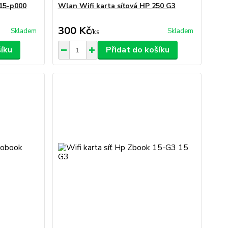
 15-p000
Wlan Wifi karta síťová HP 250 G3
300 Kč
Skladem
Skladem
/
ks
šíku
Přidat do košíku