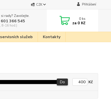
Přihlášení
CZK
 si rady? Zavolejte.
0
ks
 601 366 545
za
0 Kč
, 8-16 hod.)
 servisních služeb
Kontakty
Do
Kč