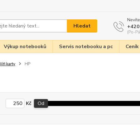
Nevíte
Hledat
+420
(Po-Pá
Výkup notebooků
Servis notebooku a pc
Ceník
ifi karty
HP
Kč
Od