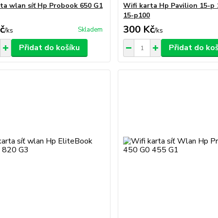
rta wlan síť Hp Probook 650 G1
Wifi karta Hp Pavilion 15-p
15-p100
č
300 Kč
Skladem
/
ks
/
ks
Přidat do košíku
Přidat do ko