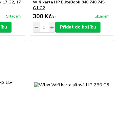
k 17 G2, 17
Wifi karta HP EliteBook 840 740 745
G1 G2
300 Kč
Skladem
Skladem
/
ks
šíku
Přidat do košíku