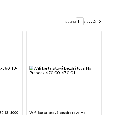
strana
z 3
další
360 13-4000
Wifi karta síťová bezdrátová Hp