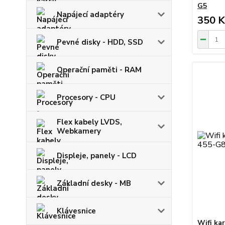
G5
Napájecí adaptéry
350 K
Pevné disky - HDD, SSD
Operační paměti - RAM
Procesory - CPU
Flex kabely LVDS,
Webkamery
Displeje, panely - LCD
Základní desky - MB
Klávesnice
Wifi ka