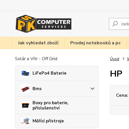
Jak vyhledat zboží
Prodej notebooků a pc
Solár a Vítr - Off Grid
Úvod
W
HP
LiFePo4 Baterie
Bms
Cena:
Boxy pro baterie,
příslušenství
Měřící přístroje