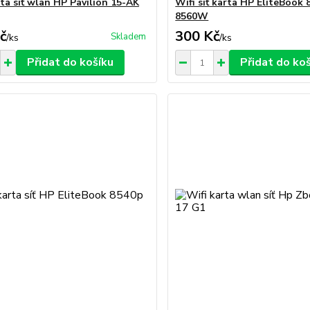
rta síť wlan HP Pavilion 15-AK
Wifi síť karta HP EliteBook
8560W
č
300 Kč
Skladem
/
ks
/
ks
Přidat do košíku
Přidat do ko