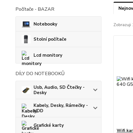
Nejnov
Počítače - BAZAR
Notebooky
Zobrazuji 
Stolní počítače
Lcd monitory
DÍLY DO NOTEBOOKŮ
Usb, Audio, SD Čtečky -
Desky
Kabely, Desky, Rámečky -
HDD
Grafické karty
Wifi ka