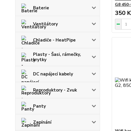
G8 450-
Baterie
350 K
Ventilátory
Chladiče - HeatPipe
Plasty - Šasi, rámečky,
krytky
DC napájecí kabely
Reproduktory - Zvuk
Panty
Zapínání
Wifi ka