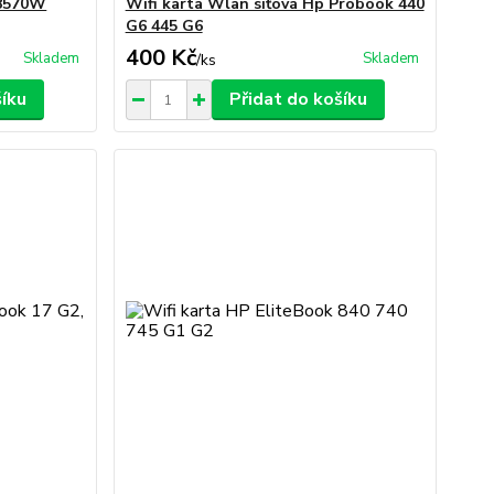
 8570W
Wifi karta Wlan síťová Hp Probook 440
G6 445 G6
400 Kč
Skladem
Skladem
/
ks
šíku
Přidat do košíku