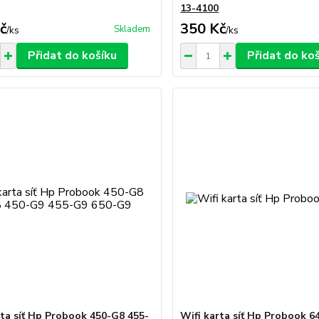
13-4100
č
350 Kč
Skladem
/
ks
/
ks
Přidat do košíku
Přidat do ko
rta síť Hp Probook 450-G8 455-
Wifi karta síť Hp Probook 6