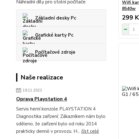
Náhradní díly pro stolní počítače
Wifi ka
8540w
299 K
Základní desky Pc
Grafické karty Pc
Počítačové zdroje
Naše realizace
19.11.2023
Oprava Playstation 4
Servis herní konzole PLAYSTATION 4
Diagnostika zařízení: Zákazníkem nám bylo
sděleno, že zařízení bylo od roku 2014
prakticky denně v provozu. H...
číst celé