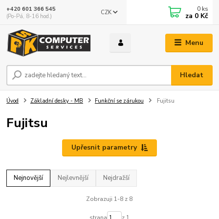
0
ks
+420 601 366 545
CZK
za
0 Kč
(Po-Pá, 8-16 hod.)
Menu
Hledat
Úvod
Základní desky - MB
Funkční se zárukou
Fujitsu
Fujitsu
Upřesnit parametry
Nejnovější
Nejlevnější
Nejdražší
Zobrazuji 1-8 z 8
strana
z 1