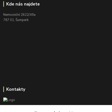
Kde nás najdete
Nemocniční 2622/49a
787 01, Šumperk
Kontakty
Stanislav Halámka - technik a prodejce