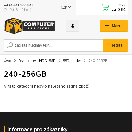
0
ks
+420 601 366 545
CZK
za
0 Kč
(Po-Pá, 8-16 hod.)
Menu
Hledat
Úvod
Pevné disky - HDD, SSD
SSD - disky
240-256GB
240-256GB
V této kategorii nebylo nalezeno žádné zboží.
Informace pro zákazníky