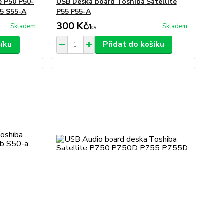
e P50 P50-
USB Deska board Toshiba Satellite
55 S55-A
P55 P55-A
300 Kč
Skladem
Skladem
/
ks
šíku
Přidat do košíku