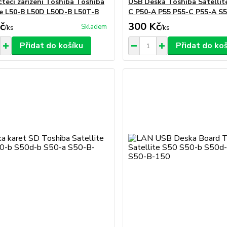
čtecí zařízení Toshiba Toshiba
USB Deska Toshiba Satellit
te L50-B L50D L50D-B L50T-B
C P50-A P55 P55-C P55-A S
č
300 Kč
Skladem
/
ks
/
ks
Přidat do košíku
Přidat do ko