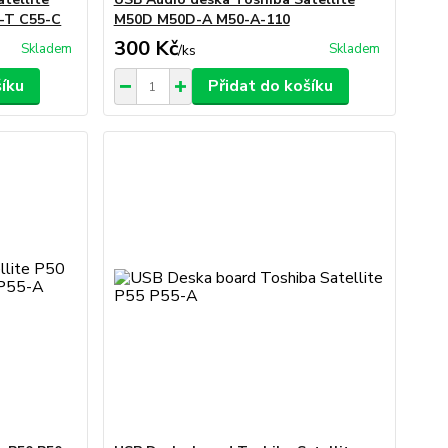
-T C55-C
M50D M50D-A M50-A-110
300 Kč
Skladem
Skladem
/
ks
šíku
Přidat do košíku