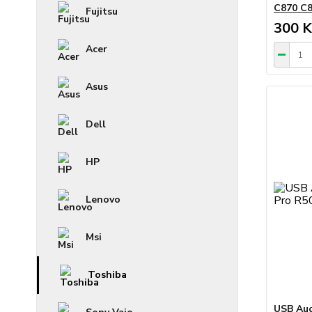
C870 C
Fujitsu
300 K
Acer
Asus
Dell
HP
Lenovo
Msi
Toshiba
USB Aud