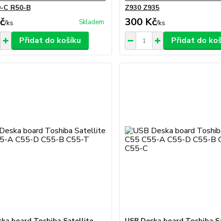
-C R50-B
Z930 Z935
č
300 Kč
Skladem
/
ks
/
ks
Přidat do košíku
Přidat do ko
ka board Toshiba Satellite
USB Deska board Toshiba Sa