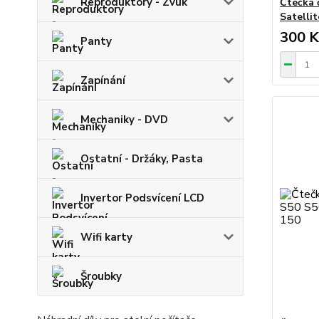
Reproduktory - Zvuk
Čtečka 
Satelli
300 K
Panty
Zapínání
Mechaniky - DVD
Ostatní - Držáky, Pasta
Invertor Podsvícení LCD
Wifi karty
Šroubky