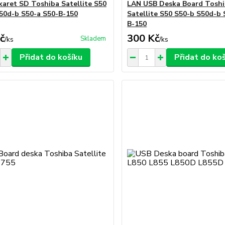
karet SD Toshiba Satellite S50
LAN USB Deska Board Tosh
50d-b S50-a S50-B-150
Satellite S50 S50-b S50d-b 
B-150
č
300 Kč
Skladem
/
ks
/
ks
Přidat do košíku
Přidat do ko