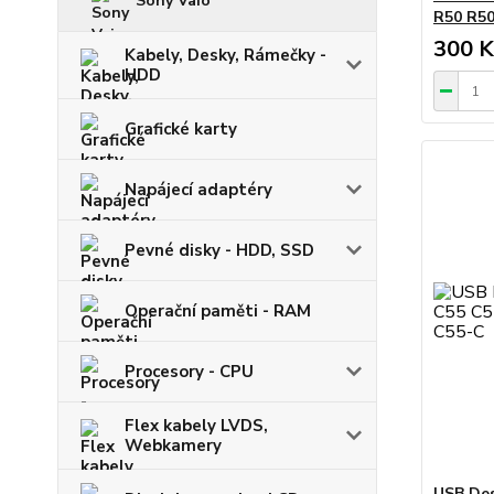
Sony Vaio
R50 R50
300 K
Kabely, Desky, Rámečky -
HDD
Grafické karty
Napájecí adaptéry
Pevné disky - HDD, SSD
Operační paměti - RAM
Procesory - CPU
Flex kabely LVDS,
Webkamery
USB Des