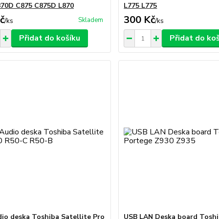
870D C875 C875D L870
L775 L775
č
300 Kč
Skladem
/
ks
/
ks
Přidat do košíku
Přidat do ko
io deska Toshiba Satellite Pro
USB LAN Deska board Toshi