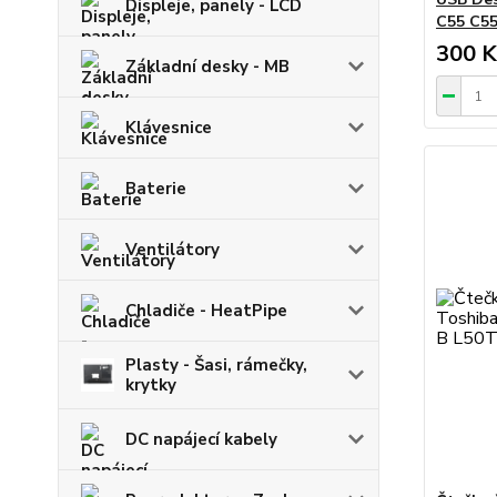
Displeje, panely - LCD
C55 C55
300 K
Základní desky - MB
Klávesnice
Baterie
Ventilátory
Chladiče - HeatPipe
Plasty - Šasi, rámečky,
krytky
DC napájecí kabely