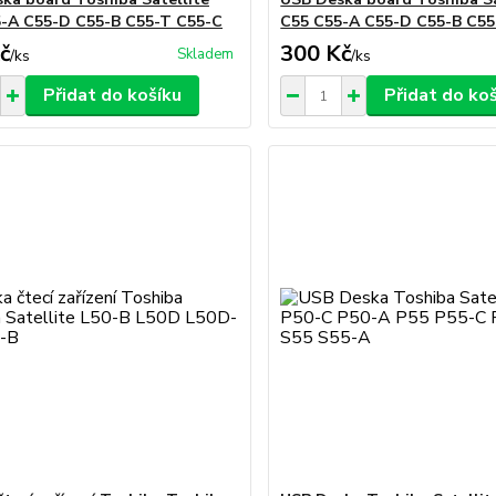
-A C55-D C55-B C55-T C55-C
C55 C55-A C55-D C55-B C55
č
300 Kč
Skladem
/
ks
/
ks
Přidat do košíku
Přidat do ko