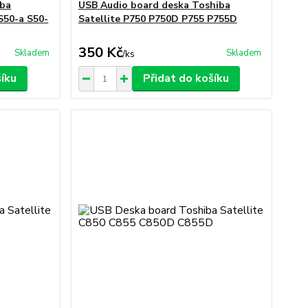
iba
USB Audio board deska Toshiba
S50-a S50-
Satellite P750 P750D P755 P755D
350 Kč
Skladem
Skladem
/
ks
šíku
Přidat do košíku