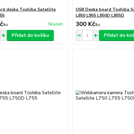
rd deska Toshiba Satellite
USB Deska board Toshiba Sa
55
L850 L855 L850D L855D
č
300 Kč
Skladem
/
ks
/
ks
Přidat do košíku
Přidat do ko