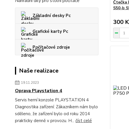
Náhradní díly pro stolní počítače
Čtečka 
S50-b S
Základní desky Pc
300 K
Grafické karty Pc
Počítačové zdroje
Naše realizace
19.11.2023
Oprava Playstation 4
Servis herní konzole PLAYSTATION 4
Diagnostika zařízení: Zákazníkem nám bylo
sděleno, že zařízení bylo od roku 2014
prakticky denně v provozu. H...
číst celé