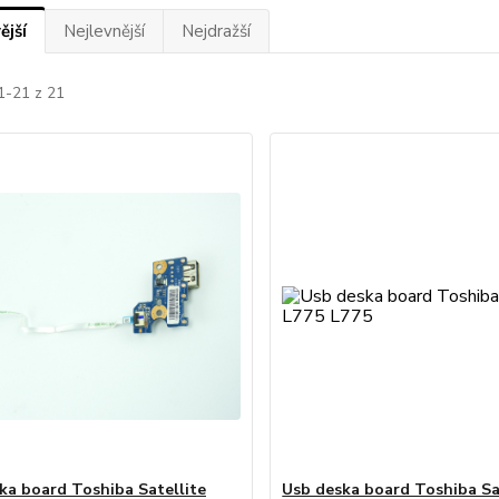
ější
Nejlevnější
Nejdražší
1-21 z 21
ka board Toshiba Satellite
Usb deska board Toshiba Sa