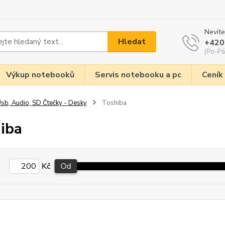
Nevíte
Hledat
+420
(Po-Pá
Výkup notebooků
Servis notebooku a pc
Ceník
sb, Audio, SD Čtečky - Desky
Toshiba
iba
Kč
Od