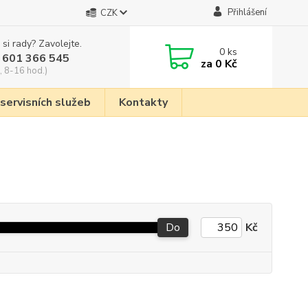
Přihlášení
CZK
 si rady? Zavolejte.
0
ks
 601 366 545
za
0 Kč
, 8-16 hod.)
 servisních služeb
Kontakty
Do
Kč