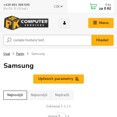
0
ks
+420 601 366 545
CZK
za
0 Kč
(Po-Pá, 8-16 hod.)
Menu
Hledat
Úvod
Panty
Samsung
Samsung
Upřesnit parametry
Nejnovější
Nejlevnější
Nejdražší
Zobrazuji 1-1 z 1
strana
z 1