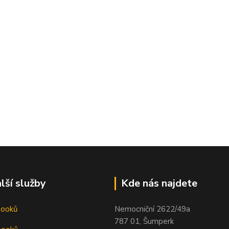
lší služby
Kde nás najdete
booků
Nemocniční 2622/49a
787 01, Šumperk