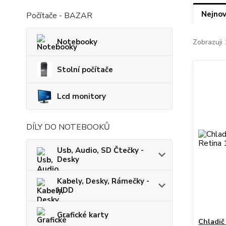
Nejnov
Počítače - BAZAR
Notebooky
Zobrazuji 
Stolní počítače
Lcd monitory
DÍLY DO NOTEBOOKŮ
Usb, Audio, SD Čtečky -
Desky
Kabely, Desky, Rámečky -
HDD
Grafické karty
Chladič