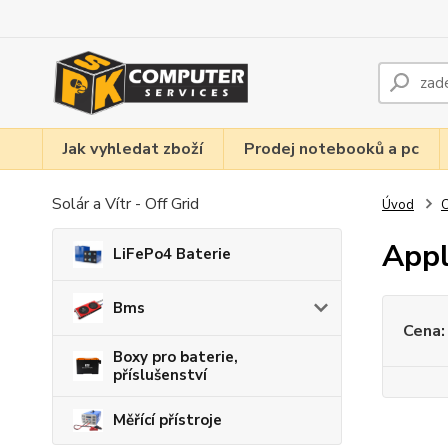
Jak vyhledat zboží
Prodej notebooků a pc
Solár a Vítr - Off Grid
Úvod
C
App
LiFePo4 Baterie
Bms
Cena:
Boxy pro baterie,
příslušenství
Měřící přístroje