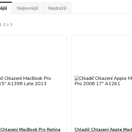
ější
Nejlevnější
Nejdražší
1-3 z 3
 Chlazení MacBook Pro Retina
Chladič Chlazení Apple Ma