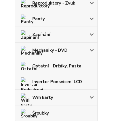
Reproduktory - Zvuk
Panty
Zapínání
Mechaniky - DVD
Ostatní - Držáky, Pasta
Invertor Podsvícení LCD
Wifi karty
Šroubky