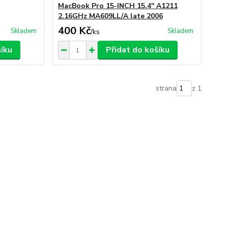
MacBook Pro 15-INCH 15.4" A1211
2.16GHz MA609LL/A late 2006
400 Kč
Skladem
Skladem
/
ks
šíku
Přidat do košíku
strana
z 1