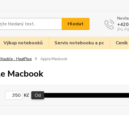
Nevíte
Hledat
+420
(Po-Pá
Výkup notebooků
Servis notebooku a pc
Ceník
hladiče - HeatPipe
Apple Macbook
le Macbook
Kč
Od