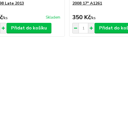
98 Late 2013
2008 17" A1261
č
350 Kč
Skladem
/
ks
/
ks
Přidat do košíku
Přidat do ko