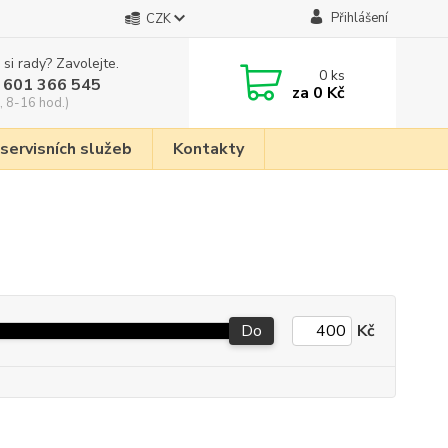
Přihlášení
CZK
 si rady? Zavolejte.
0
ks
 601 366 545
za
0 Kč
, 8-16 hod.)
 servisních služeb
Kontakty
Do
Kč