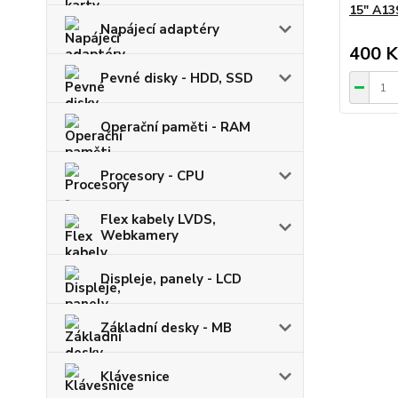
15" A13
Napájecí adaptéry
400 K
Pevné disky - HDD, SSD
Operační paměti - RAM
Procesory - CPU
Flex kabely LVDS,
Webkamery
Displeje, panely - LCD
Základní desky - MB
Klávesnice