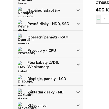
GT683D
400 K
Napájecí adaptéry
Pevné disky - HDD, SSD
Operační paměti - RAM
Procesory - CPU
Flex kabely LVDS,
Webkamery
Displeje, panely - LCD
Základní desky - MB
Klávesnice