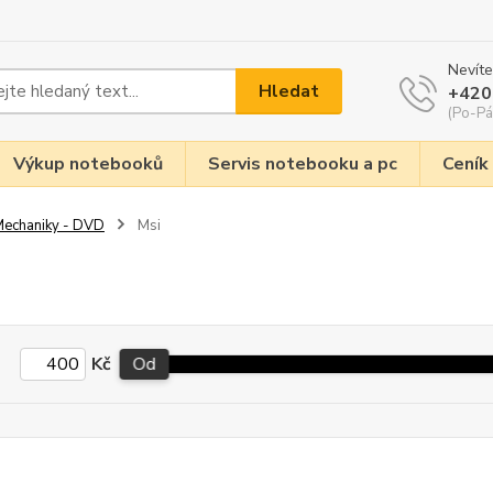
Nevíte
Hledat
+420
(Po-Pá
Výkup notebooků
Servis notebooku a pc
Ceník
echaniky - DVD
Msi
Kč
Od