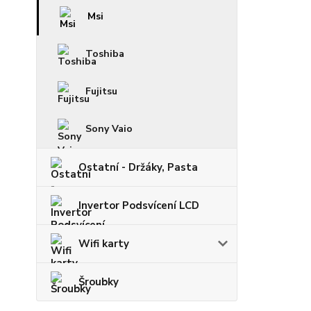
Msi
Toshiba
Fujitsu
Sony Vaio
Ostatní - Držáky, Pasta
Invertor Podsvícení LCD
Wifi karty
Šroubky