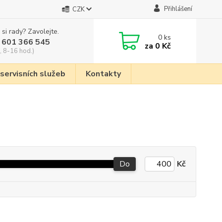
Přihlášení
CZK
 si rady? Zavolejte.
0
ks
 601 366 545
za
0 Kč
, 8-16 hod.)
 servisních služeb
Kontakty
Do
Kč