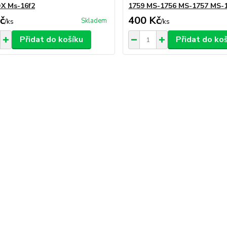
X Ms-16f2
1759 MS-1756 MS-1757 MS-
č
400 Kč
Skladem
/
ks
/
ks
Přidat do košíku
Přidat do ko