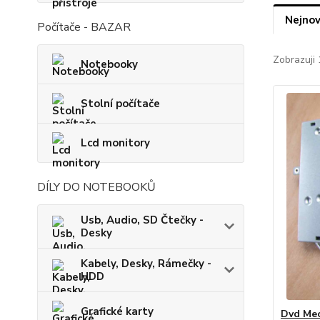
Nejnov
Počítače - BAZAR
Zobrazuji 
Notebooky
Stolní počítače
Lcd monitory
DÍLY DO NOTEBOOKŮ
Usb, Audio, SD Čtečky -
Desky
Kabely, Desky, Rámečky -
HDD
Grafické karty
Dvd Me