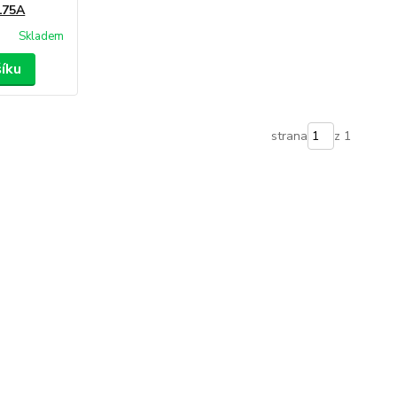
175A
Skladem
šíku
strana
z 1