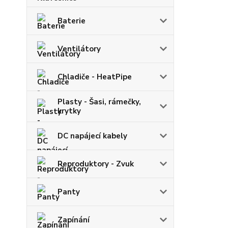
Baterie
Ventilátory
Chladiče - HeatPipe
Plasty - Šasi, rámečky,
krytky
DC napájecí kabely
Reproduktory - Zvuk
Panty
Zapínání