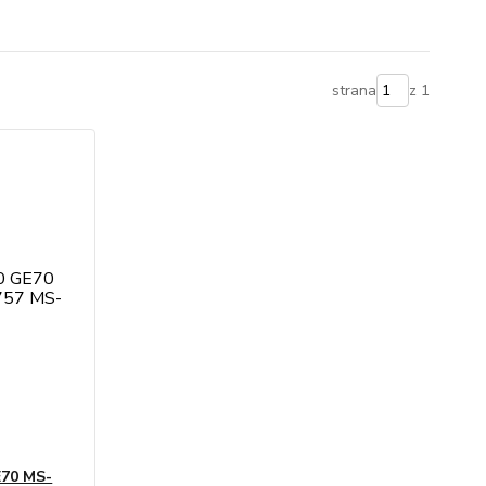
strana
z 1
E70 MS-