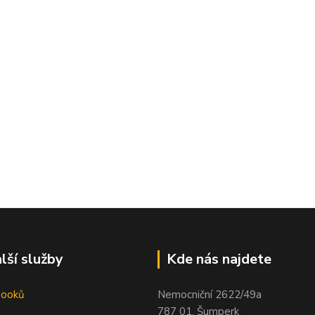
lší služby
Kde nás najdete
booků
Nemocniční 2622/49a
787 01, Šumperk