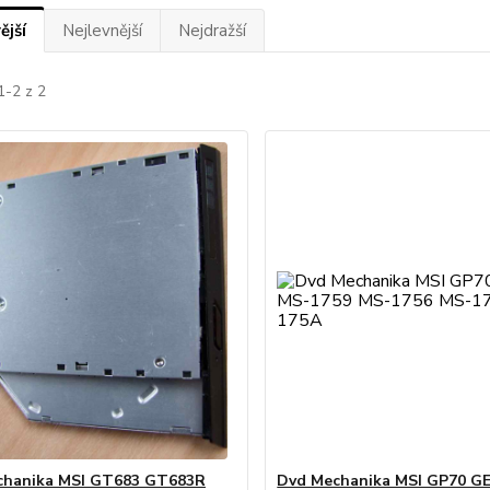
ější
Nejlevnější
Nejdražší
1-2 z 2
chanika MSI GT683 GT683R
Dvd Mechanika MSI GP70 G