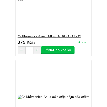
Cz Klávesnice Asus z92km z9 z81 z9 z91 z92
379 Kč
Skladem
/
ks
Přidat do košíku