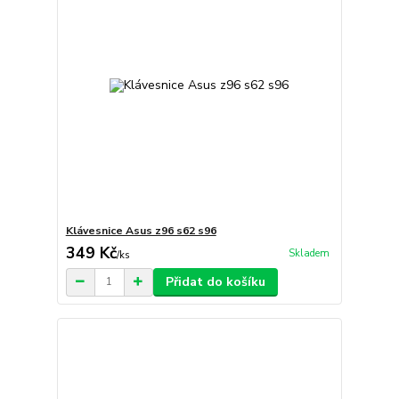
Klávesnice Asus z96 s62 s96
349 Kč
Skladem
/
ks
Přidat do košíku