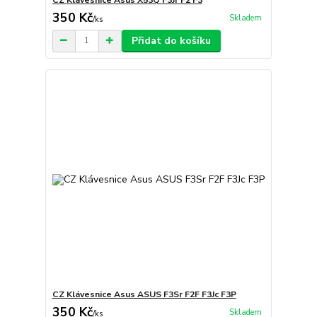
350 Kč
Skladem
/
ks
Přidat do košíku
CZ Klávesnice Asus ASUS F3Sr F2F F3Jc F3P
350 Kč
Skladem
/
ks