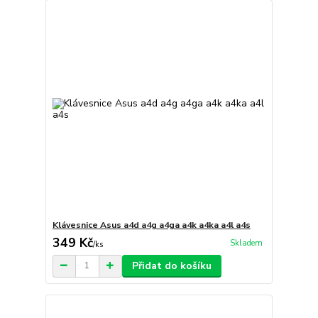
Klávesnice Asus a4d a4g a4ga a4k a4ka a4l a4s
349 Kč
Skladem
/
ks
Přidat do košíku