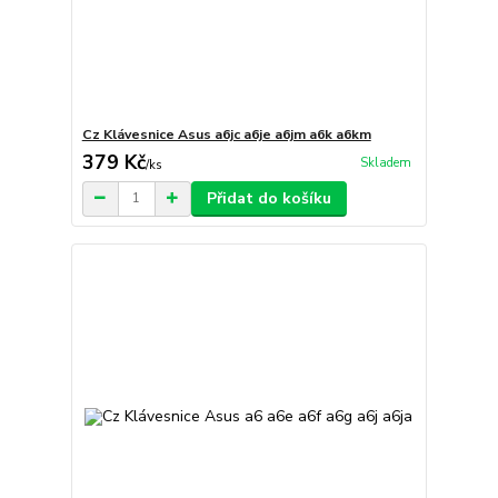
Cz Klávesnice Asus a6jc a6je a6jm a6k a6km
379 Kč
Skladem
/
ks
Přidat do košíku