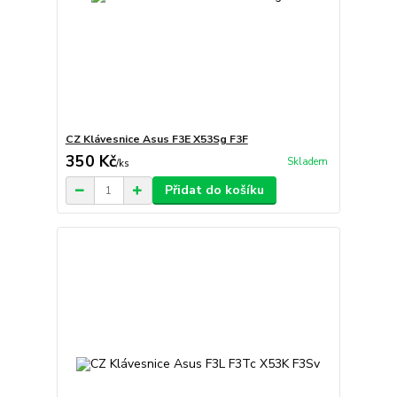
CZ Klávesnice Asus F3E X53Sg F3F
350 Kč
Skladem
/
ks
Přidat do košíku