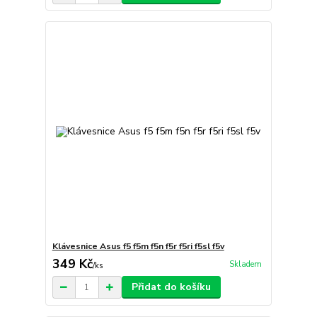
Klávesnice Asus f5 f5m f5n f5r f5ri f5sl f5v
349 Kč
Skladem
/
ks
Přidat do košíku