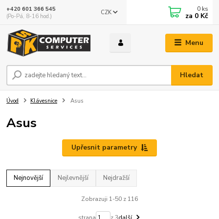
0
ks
+420 601 366 545
CZK
za
0 Kč
(Po-Pá, 8-16 hod.)
Menu
Hledat
Úvod
Klávesnice
Asus
Asus
Upřesnit parametry
Nejnovější
Nejlevnější
Nejdražší
Zobrazuji 1-50 z 116
strana
z 3
další