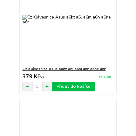
Cz Klávesnice Asus a6kt a6l a6m a6n a6ne a6r
379 Kč
Skladem
/
ks
Přidat do košíku