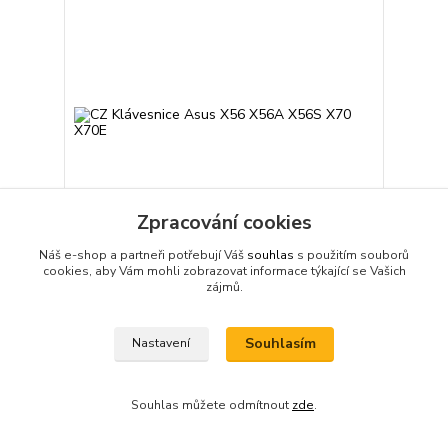
Zpracování cookies
Náš e-shop a partneři potřebují Váš
souhlas
s použitím souborů
cookies, aby Vám mohli zobrazovat informace týkající se Vašich
CZ Klávesnice Asus X56 X56A X56S X70 X70E
zájmů.
400 Kč
Skladem
/
ks
Přidat do košíku
Souhlasím
Nastavení
Souhlas můžete odmítnout
zde
.