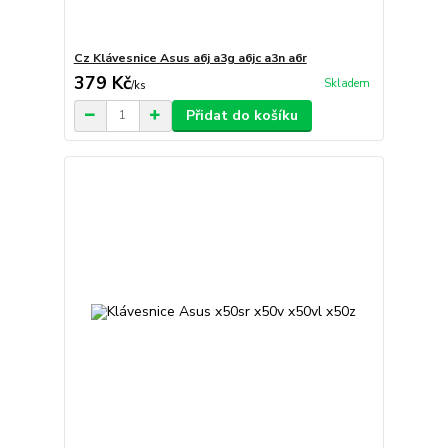
Cz Klávesnice Asus a6j a3g a6jc a3n a6r
379 Kč
Skladem
/
ks
Přidat do košíku