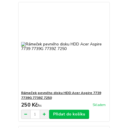
Rámeček pevného disku HDD Acer Aspire 7739
7739G 7739Z 7250
250 Kč
Skladem
/
ks
Přidat do košíku