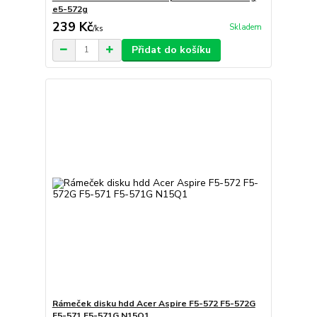
e5-572g
239 Kč
Skladem
/
ks
Přidat do košíku
Rámeček disku hdd Acer Aspire F5-572 F5-572G
F5-571 F5-571G N15Q1