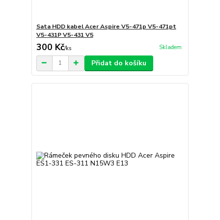
Sata HDD kabel Acer Aspire V5-471p V5-471pt
V5-431P V5-431 V5
300 Kč
Skladem
/
ks
Přidat do košíku