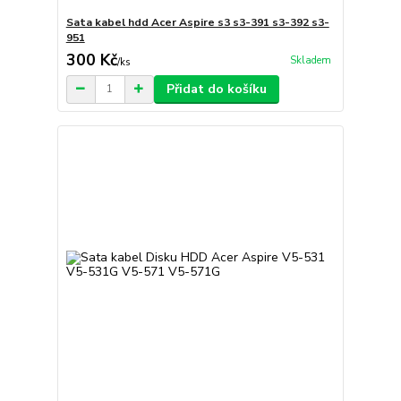
Sata kabel hdd Acer Aspire s3 s3-391 s3-392 s3-
951
300 Kč
Skladem
/
ks
Přidat do košíku