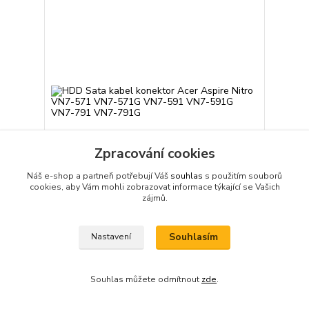
Zpracování cookies
Náš e-shop a partneři potřebují Váš
souhlas
s použitím souborů
cookies, aby Vám mohli zobrazovat informace týkající se Vašich
zájmů.
HDD Sata kabel konektor Acer Aspire Nitro VN7-
571 VN7-571G VN7-591 VN7-591G VN7-791 VN7-
Souhlasím
Nastavení
791G
400 Kč
Skladem
/
ks
Přidat do košíku
Souhlas můžete odmítnout
zde
.