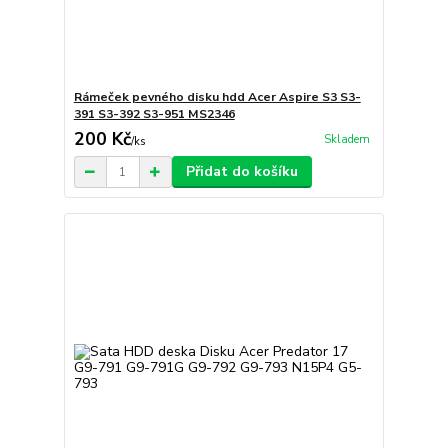
Rámeček pevného disku hdd Acer Aspire S3 S3-
391 S3-392 S3-951 MS2346
200 Kč
Skladem
/
ks
Přidat do košíku