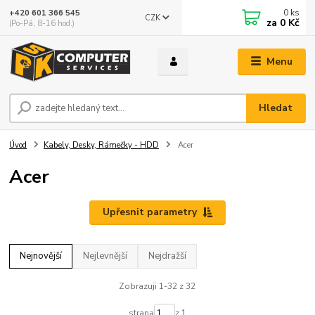
0
ks
+420 601 366 545
CZK
za
0 Kč
(Po-Pá, 8-16 hod.)
Menu
Hledat
Úvod
Kabely, Desky, Rámečky - HDD
Acer
Acer
Upřesnit parametry
Nejnovější
Nejlevnější
Nejdražší
Zobrazuji 1-32 z 32
strana
z 1