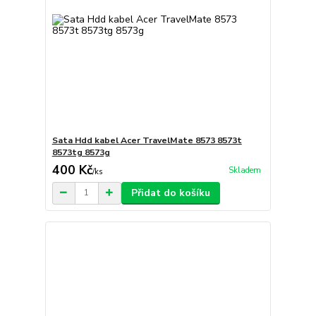
Sata Hdd kabel Acer TravelMate 8573 8573t
8573tg 8573g
400 Kč
Skladem
/
ks
Přidat do košíku