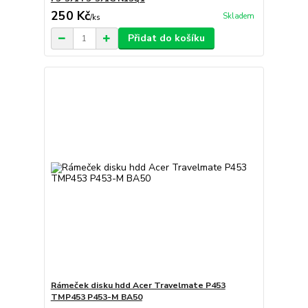
250 Kč
Skladem
/
ks
Přidat do košíku
Rámeček disku hdd Acer Travelmate P453
TMP453 P453-M BA50