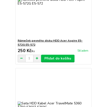
Rámeček pevného disku HDD Acer Aspire E5-
572G E5-572
250 Kč
Skladem
/
ks
Přidat do košíku