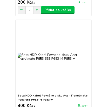
200 Kč
Skladem
/
ks
Přidat do košíku
Sata HDD Kabel Pevného disku Acer Travelmate
P653 653 P653-M P653-V
400 Kč
Skladem
/
ks