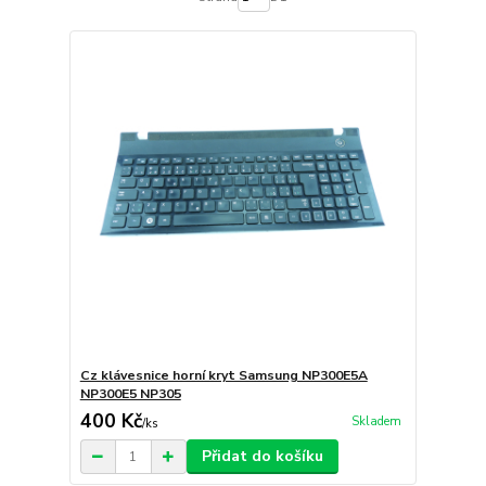
Cz klávesnice horní kryt Samsung NP300E5A
NP300E5 NP305
400 Kč
Skladem
/
ks
Přidat do košíku