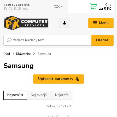
0
ks
+420 601 366 545
CZK
za
0 Kč
(Po-Pá, 8-16 hod.)
Menu
Hledat
Úvod
Klávesnice
Samsung
Samsung
Upřesnit parametry
Nejnovější
Nejlevnější
Nejdražší
Zobrazuji 1-3 z 3
strana
z 1