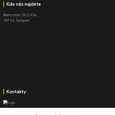
Kde nás najdete
Nemocniční 2622/49a
787 01, Šumperk
Kontakty
Stanislav Halámka - technik a prodejce