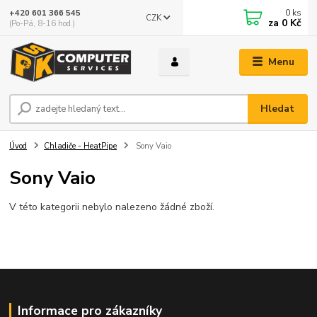
0
ks
+420 601 366 545
CZK
za
0 Kč
(Po-Pá, 8-16 hod.)
Menu
Hledat
Úvod
Chladiče - HeatPipe
Sony Vaio
Sony Vaio
V této kategorii nebylo nalezeno žádné zboží.
Informace pro zákazníky