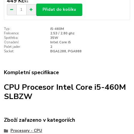
449 Kč
/
ks
Přidat do košíku
Typ:
i5-460M
Frekvence:
2.53 / 2.80 ghz
Spotřeba:
35W
Označení:
Intel Core i5
Počet jader:
2
Socket:
BGA1288, PGA988
Kompletní specifikace
CPU Procesor Intel Core i5-460M
SLBZW
Zboží zařazeno v kategoriích
Procesory - CPU