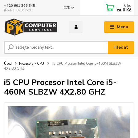
0
ks
+420 601 366 545
CZK
za
0 Kč
(Po-Pá, 8-16 hod.)
Menu
Hledat
Úvod
Procesory - CPU
i5 CPU Procesor Intel Core i5-460M SLBZW
4X2.80 GHZ
i5 CPU Procesor Intel Core i5-
460M SLBZW 4X2.80 GHZ