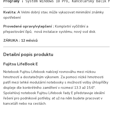
Programy :
 Systém Windows 10 Pro, Kancelářský balík Ms
Kvalita: A
Velmi dobrý stav, může vykazovat minimální známky
opotřebení
Provedené opravy/vylepšení :
Kompletní vyčištění a
přepastování čipů, nová instalace systému, nový ssd disk.
ZÁRUKA : 12 měsíců
Detailní popis produktu
Fujitsu LifeBook E
Notebook Fujitsu Lifebook nabízejí rovnováhu mezi nízkou
hmotností a dostatečným výkonem. Za pomoci nízké hmotnosti
patří mezi lehké modulární notebooky s možností volby úhlopříčky
displeje dle konkrétního zaměření v rozmezí 13.3 až 15.6".
Spolehlivý notebook Fujitsu Lifebook řady E představuje ideální
řešení pro podnikové potřeby, ať už na něm budete pracovat v
kanceláři nebo na cestách.