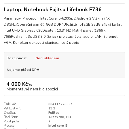
Laptop, Notebook Fujitsu Lifebook E736
Parametry: Procesor : Intel Core i5-6200u, 2 Jádro + 2 Vlákna (4X
2.8GHz)Operační paměť : 8GB DDR4Úložiště : 512GB SsdGrafická karta :
Intel UHD Graphics 620Displej : 13,3" HD Matný panel (1366 ×
768)Rozhraní : 3x USB 3.0, 2x jack pro sluchátka, audio, LAN, Ethernet,
VGA, Konektor dokovací stanice,...
celý popis
Dostupnost
Není skladem
Nejsme plátci DPH
4 000 Kč
/
ks
Momentálně není k dispozici
EAN kód:
884116228806
Velikost v ":
13,3
Značka:
Fujitsu
Rozlišení:
1366x768, HD
Počet jader:
2
Procesor:
Intel core i5