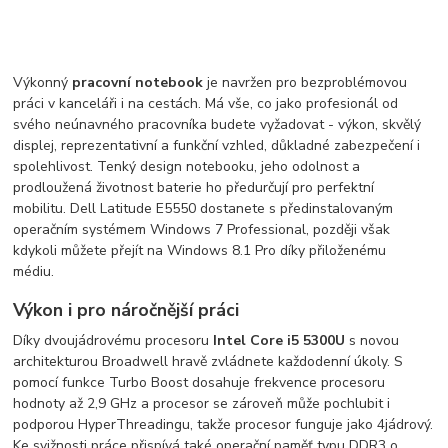
Výkonný
pracovní notebook
je navržen pro bezproblémovou
práci v kanceláři i na cestách. Má vše, co jako profesionál od
svého neúnavného pracovníka budete vyžadovat - výkon, skvělý
displej, reprezentativní a funkční vzhled, důkladné zabezpečení i
spolehlivost. Tenký design notebooku, jeho odolnost a
prodloužená životnost baterie ho předurčují pro perfektní
mobilitu. Dell Latitude E5550 dostanete s předinstalovaným
operačním systémem Windows 7 Professional, později však
kdykoli můžete přejít na Windows 8.1 Pro díky přiloženému
médiu.
Výkon i pro náročnější práci
Díky dvoujádrovému procesoru
Intel Core i5 5300U
s novou
architekturou Broadwell hravě zvládnete každodenní úkoly. S
pomocí funkce Turbo Boost dosahuje frekvence procesoru
hodnoty až 2,9 GHz a procesor se zároveň může pochlubit i
podporou HyperThreadingu, takže procesor funguje jako 4jádrový.
Ke svižnosti práce přispívá také operační paměť typu DDR3 o