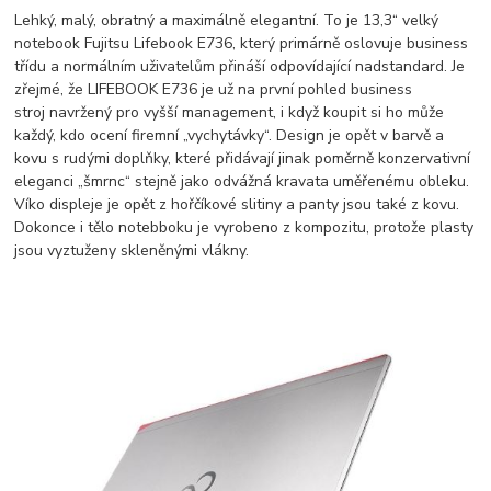
Lehký, malý, obratný a maximálně elegantní. To je 13,3“ velký
notebook Fujitsu Lifebook E736, který primárně oslovuje business
třídu a normálním uživatelům přináší odpovídající nadstandard. Je
zřejmé, že LIFEBOOK E736 je už na první pohled business
stroj navržený pro vyšší management, i když koupit si ho může
každý, kdo ocení firemní „vychytávky“. Design je opět v barvě a
kovu s rudými doplňky, které přidávají jinak poměrně konzervativní
eleganci „šmrnc“ stejně jako odvážná kravata uměřenému obleku.
Víko displeje je opět z hořčíkové slitiny a panty jsou také z kovu.
Dokonce i tělo notebboku je vyrobeno z kompozitu, protože plasty
jsou vyztuženy skleněnými vlákny.