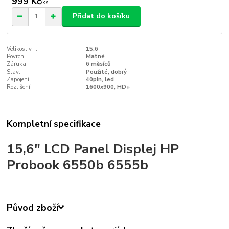
999 Kč
/
ks
Přidat do košíku
Velikost v ":
15,6
Povrch:
Matné
Záruka:
6 měsíců
Stav:
Použité, dobrý
Zapojení:
40pin, led
Rozlišení:
1600x900, HD+
Kompletní specifikace
15,6" LCD Panel Displej HP
Probook 6550b 6555b
Původ zboží