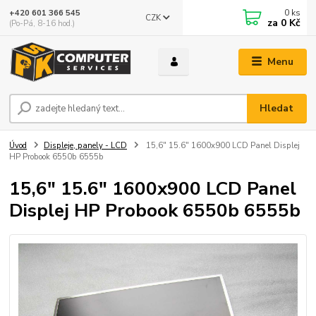
0
ks
+420 601 366 545
CZK
za
0 Kč
(Po-Pá, 8-16 hod.)
Menu
Hledat
Úvod
Displeje, panely - LCD
15,6" 15.6" 1600x900 LCD Panel Displej
HP Probook 6550b 6555b
15,6" 15.6" 1600x900 LCD Panel
Displej HP Probook 6550b 6555b