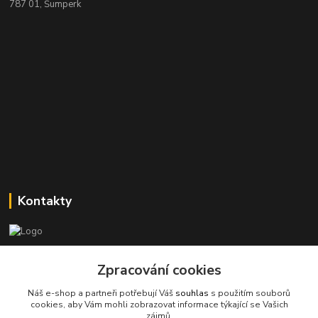
787 01, Šumperk
Kontakty
Stanislav Halámka - technik a prodejce
+420 601 366 545
Zpracování cookies
(Po-Pá, 8-16 hod.)
Náš e-shop a partneři potřebují Váš
souhlas
s použitím souborů
cookies, aby Vám mohli zobrazovat informace týkající se Vašich
info@spkcomputer.cz
zájmů.