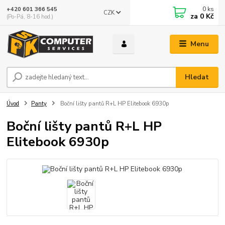
0
ks
+420 601 366 545
CZK
za
0 Kč
(Po-Pá, 8-16 hod.)
Menu
Hledat
Úvod
Panty
Boční lišty pantů R+L HP Elitebook 6930p
Boční lišty pantů R+L HP
Elitebook 6930p