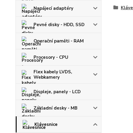
Kláve
Napájecí adaptéry
Pevné disky - HDD, SSD
Operační paměti - RAM
Procesory - CPU
Flex kabely LVDS,
Webkamery
Displeje, panely - LCD
Základní desky - MB
Klávesnice