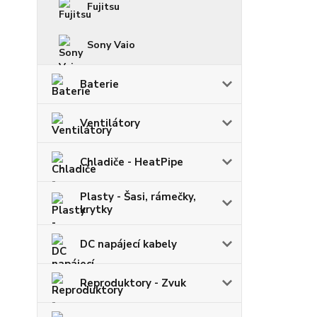
Fujitsu
Sony Vaio
Baterie
Ventilátory
Chladiče - HeatPipe
Plasty - Šasi, rámečky,
krytky
DC napájecí kabely
Reproduktory - Zvuk