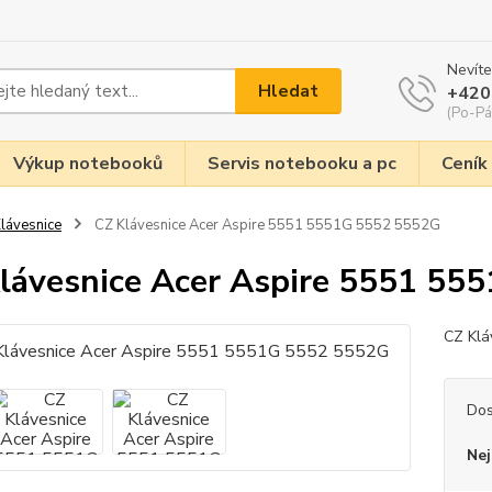
Nevíte
Hledat
+420
(Po-Pá
Výkup notebooků
Servis notebooku a pc
Ceník
lávesnice
CZ Klávesnice Acer Aspire 5551 5551G 5552 5552G
lávesnice Acer Aspire 5551 55
CZ Klá
Dos
Nej