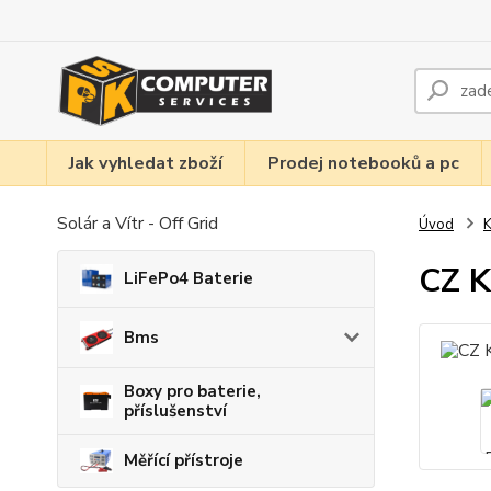
Jak vyhledat zboží
Prodej notebooků a pc
Solár a Vítr - Off Grid
Úvod
K
CZ K
LiFePo4 Baterie
Bms
Boxy pro baterie,
příslušenství
Měřící přístroje