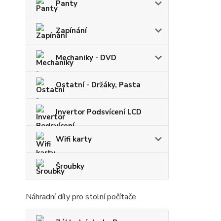
Panty
Zapínání
Mechaniky - DVD
Ostatní - Držáky, Pasta
Invertor Podsvícení LCD
Wifi karty
Šroubky
Náhradní díly pro stolní počítače