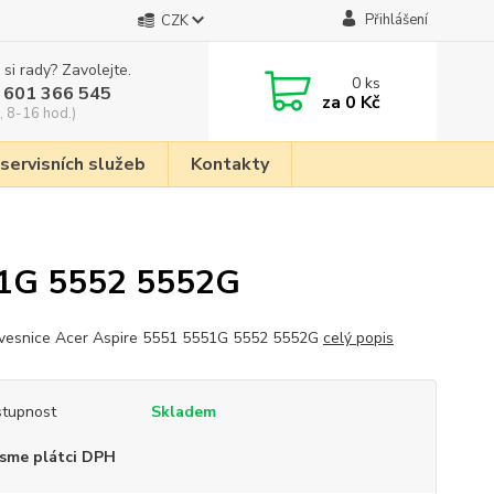
Přihlášení
CZK
 si rady? Zavolejte.
0
ks
 601 366 545
za
0 Kč
, 8-16 hod.)
 servisních služeb
Kontakty
51G 5552 5552G
vesnice Acer Aspire 5551 5551G 5552 5552G
celý popis
tupnost
Skladem
sme plátci DPH