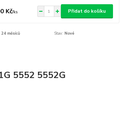
0 Kč
Přidat do košíku
/
ks
24 měsíců
Stav:
Nové
51G 5552 5552G