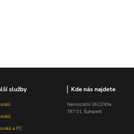
lší služby
Kde nás najdete
booků
Nemocniční 2622/49a
787 01, Šumperk
booků
booků a PC