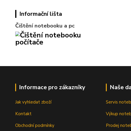
Informační lišta
Čištění notebooku a pc
Informace pro zákazníky
Naše da
Jak vyhledat zboží
Servis note
Kontakt
Výkup note
Obchodní podmínky
Prodej note