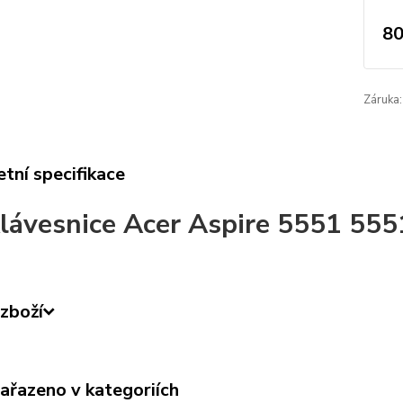
80
Záruka:
tní specifikace
lávesnice Acer Aspire 5551 55
zboží
zařazeno v kategoriích