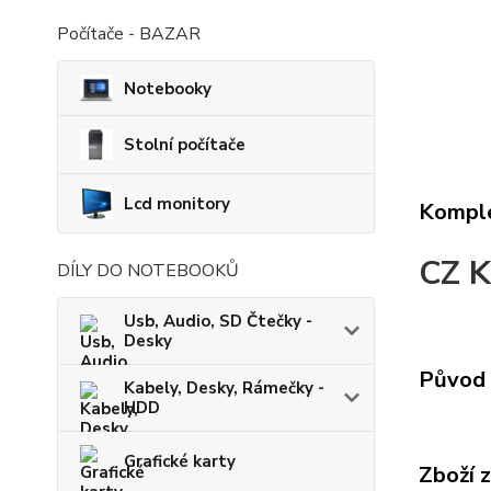
Počítače - BAZAR
Notebooky
Stolní počítače
Lcd monitory
Komple
CZ K
DÍLY DO NOTEBOOKŮ
Usb, Audio, SD Čtečky -
Desky
Původ 
Kabely, Desky, Rámečky -
HDD
Grafické karty
Zboží 