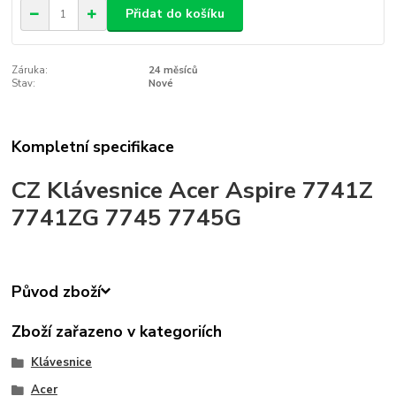
Přidat do košíku
Záruka:
24 měsíců
Stav:
Nové
Kompletní specifikace
CZ Klávesnice Acer Aspire 7741Z
7741ZG 7745 7745G
Původ zboží
Zboží zařazeno v kategoriích
Klávesnice
Acer