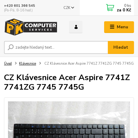
0
ks
+420 601 366 545
CZK
za
0 Kč
(Po-Pá, 8-16 hod.)
Menu
Hledat
Úvod
Klávesnice
CZ Klávesnice Acer Aspire 7741Z 7741ZG 7745 7745G
CZ Klávesnice Acer Aspire 7741Z
7741ZG 7745 7745G