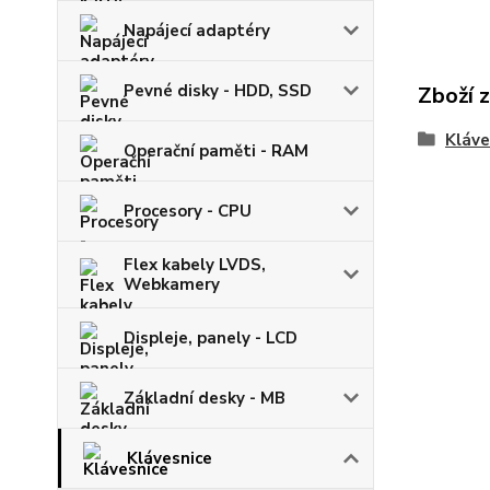
Napájecí adaptéry
Pevné disky - HDD, SSD
Zboží 
Kláve
Operační paměti - RAM
Procesory - CPU
Flex kabely LVDS,
Webkamery
Displeje, panely - LCD
Základní desky - MB
Klávesnice