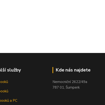
lší služby
Kde nás najdete
booků
Nemocniční 2622/49a
787 01, Šumperk
booků
booků a PC