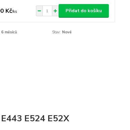
0 Kč
Přidat do košíku
/
ks
6 měsíců
Stav:
Nové
2 E443 E524 E52X