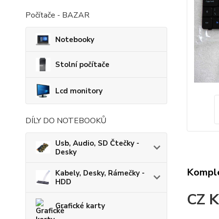
Počítače - BAZAR
Notebooky
Stolní počítače
Lcd monitory
DÍLY DO NOTEBOOKŮ
Usb, Audio, SD Čtečky -
Desky
Komple
Kabely, Desky, Rámečky -
HDD
CZ K
Grafické karty