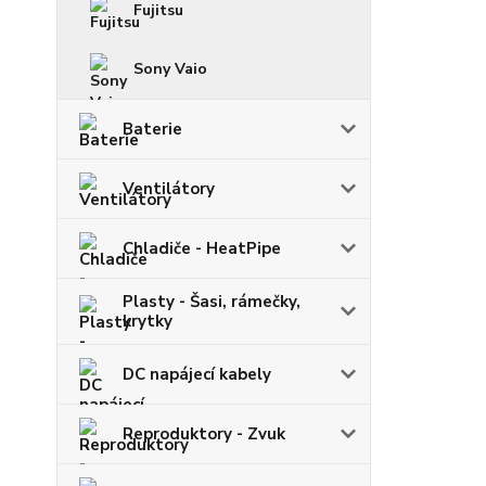
Fujitsu
Sony Vaio
Baterie
Ventilátory
Chladiče - HeatPipe
Plasty - Šasi, rámečky,
krytky
DC napájecí kabely
Reproduktory - Zvuk