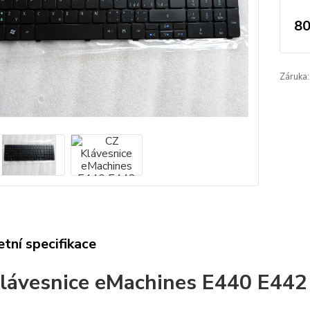
80
Záruka:
tní specifikace
lávesnice eMachines E440 E44