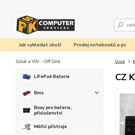
Jak vyhledat zboží
Prodej notebooků a pc
Solár a Vítr - Off Grid
Úvod
K
CZ K
LiFePo4 Baterie
Bms
Boxy pro baterie,
příslušenství
Měřící přístroje