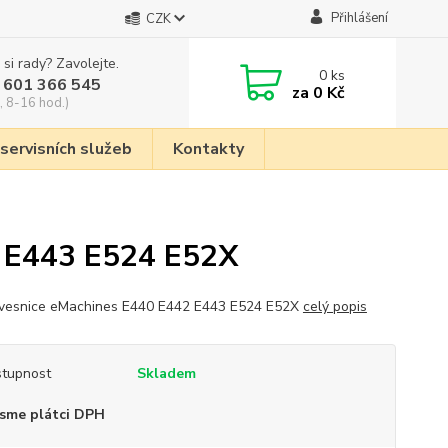
Přihlášení
CZK
 si rady? Zavolejte.
0
ks
 601 366 545
za
0 Kč
, 8-16 hod.)
 servisních služeb
Kontakty
2 E443 E524 E52X
vesnice eMachines E440 E442 E443 E524 E52X
celý popis
tupnost
Skladem
sme plátci DPH