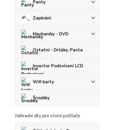
Panty
Zapínání
Mechaniky - DVD
Ostatní - Držáky, Pasta
Invertor Podsvícení LCD
Wifi karty
Šroubky
Náhradní díly pro stolní počítače