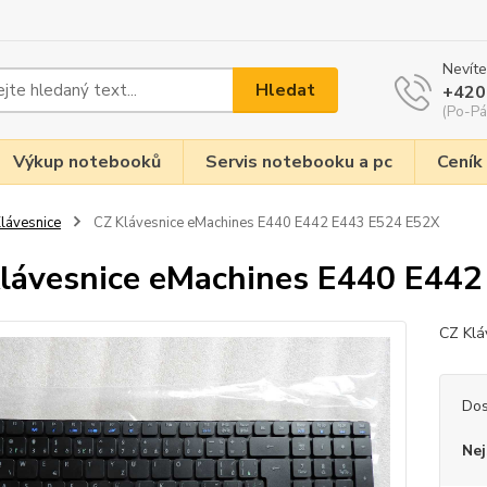
Nevíte
Hledat
+420
(Po-Pá
Výkup notebooků
Servis notebooku a pc
Ceník
lávesnice
CZ Klávesnice eMachines E440 E442 E443 E524 E52X
lávesnice eMachines E440 E44
CZ Klá
Dos
Nej