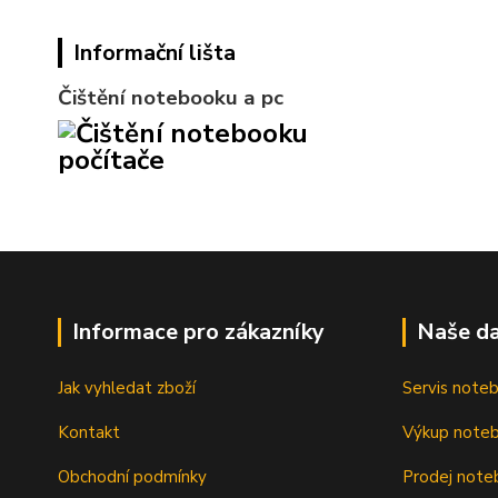
Informační lišta
Čištění notebooku a pc
Informace pro zákazníky
Naše da
Jak vyhledat zboží
Servis note
Kontakt
Výkup note
Obchodní podmínky
Prodej note