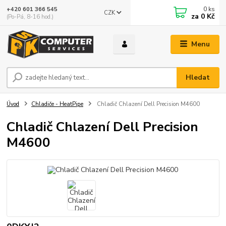
0
ks
+420 601 366 545
CZK
za
0 Kč
(Po-Pá, 8-16 hod.)
Menu
Hledat
Úvod
Chladiče - HeatPipe
Chladič Chlazení Dell Precision M4600
Chladič Chlazení Dell Precision
M4600