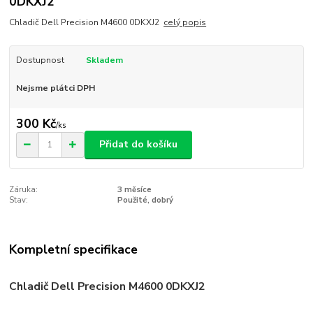
0DKXJ2
Chladič Dell Precision M4600 0DKXJ2
celý popis
Dostupnost
Skladem
Nejsme plátci DPH
300 Kč
/
ks
Přidat do košíku
Záruka:
3 měsíce
Stav:
Použité, dobrý
Kompletní specifikace
Chladič Dell Precision M4600 0DKXJ2