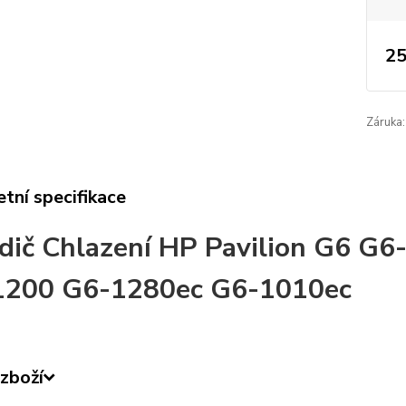
25
Záruka:
tní specifikace
dič Chlazení HP Pavilion G6 G
1200 G6-1280ec G6-1010ec
zboží