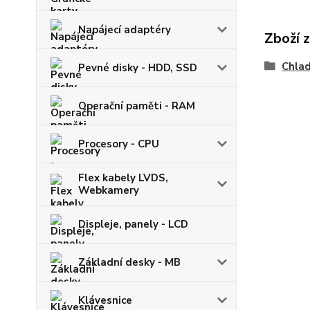
Napájecí adaptéry
Zboží 
Chlad
Pevné disky - HDD, SSD
Operační paměti - RAM
Procesory - CPU
Flex kabely LVDS,
Webkamery
Displeje, panely - LCD
Základní desky - MB
Klávesnice