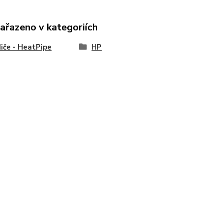
zařazeno v kategoriích
iče - HeatPipe
HP