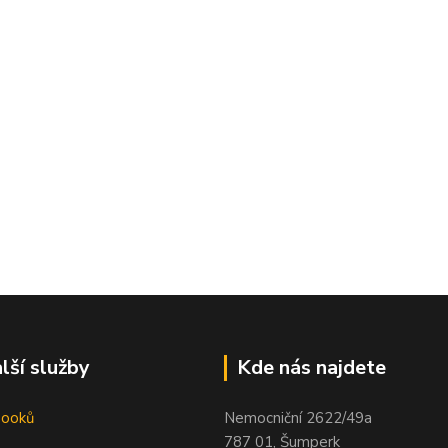
lší služby
Kde nás najdete
booků
Nemocniční 2622/49a
787 01, Šumperk