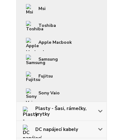
Msi
Toshiba
Apple Macbook
Samsung
Fujitsu
Sony Vaio
Plasty - Šasi, rámečky,
krytky
DC napájecí kabely