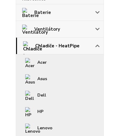
Baterie
Ventilátory
Chladiče - HeatPipe
Acer
Asus
Dell
HP
Lenovo