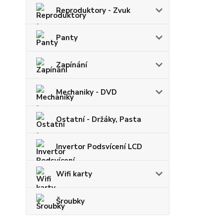
Reproduktory - Zvuk
Panty
Zapínání
Mechaniky - DVD
Ostatní - Držáky, Pasta
Invertor Podsvícení LCD
Wifi karty
Šroubky