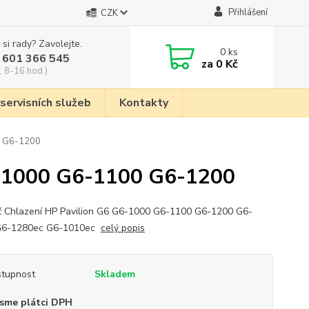
Přihlášení
CZK
 si rady? Zavolejte.
0
ks
 601 366 545
za
0 Kč
, 8-16 hod.)
 servisních služeb
Kontakty
0 G6-1200
6-1000 G6-1100 G6-1200
č Chlazení HP Pavilion G6 G6-1000 G6-1100 G6-1200 G6-
G6-1280ec G6-1010ec
celý popis
tupnost
Skladem
sme plátci DPH