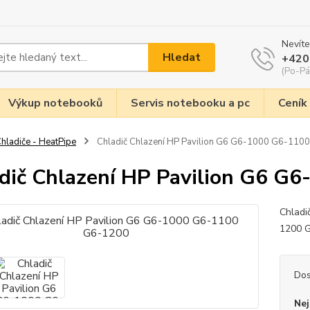
Nevíte
Hledat
+420
(Po-Pá
Výkup notebooků
Servis notebooku a pc
Ceník
hladiče - HeatPipe
Chladič Chlazení HP Pavilion G6 G6-1000 G6-110
dič Chlazení HP Pavilion G6 G
Chladi
1200 
Dos
Nej