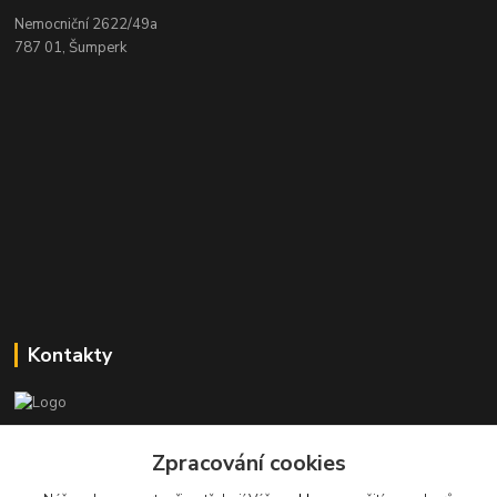
Nemocniční 2622/49a
787 01, Šumperk
Kontakty
Stanislav Halámka - technik a prodejce
Zpracování cookies
+420 601 366 545
(Po-Pá, 8-16 hod.)