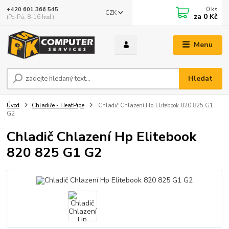
0
ks
+420 601 366 545
CZK
za
0 Kč
(Po-Pá, 8-16 hod.)
Menu
Hledat
Úvod
Chladiče - HeatPipe
Chladič Chlazení Hp Elitebook 820 825 G1
G2
Chladič Chlazení Hp Elitebook
820 825 G1 G2