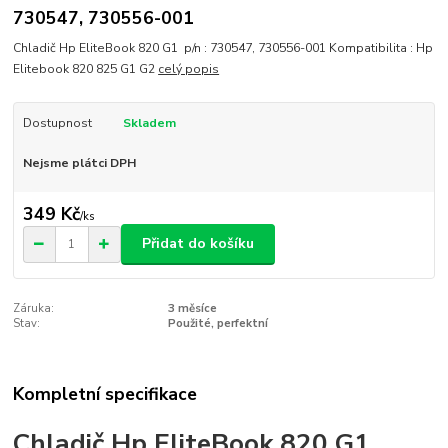
730547, 730556-001
Chladič Hp EliteBook 820 G1 p/n : 730547, 730556-001 Kompatibilita : Hp
Elitebook 820 825 G1 G2
celý popis
Dostupnost
Skladem
Nejsme plátci DPH
349 Kč
/
ks
Přidat do košíku
Záruka:
3 měsíce
Stav:
Použité, perfektní
Kompletní specifikace
Chladič Hp EliteBook 820 G1