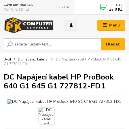
0
ks
+420 601 366 545
CZK
za
0 Kč
(Po-Pá, 8-16 hod.)
Menu
Hledat
Úvod
DC napájecí kabely
DC Napájecí kabel HP ProBook 640 G1 645
G1 727812-FD1
DC Napájecí kabel HP ProBook
640 G1 645 G1 727812-FD1