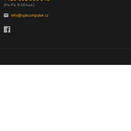
(Po-Pá, 8-16 hod.)
info@spkcomputer.cz