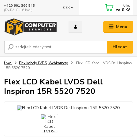
0
ks
+420 601 366 545
CZK
za
0 Kč
(Po-Pá, 8-16 hod.)
Menu
Hledat
Úvod
Flex kabely LVDS, Webkamery
Flex LCD Kabel LVDS Dell Inspiron
15R 5520 7520
Flex LCD Kabel LVDS Dell
Inspiron 15R 5520 7520