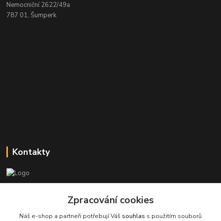
Nemocniční 2622/49a
787 01, Šumperk
Kontakty
Stanislav Halámka - technik a prodejce
Zpracování cookies
+420 601 366 545
(Po-Pá, 8-16 hod.)
Náš e-shop a partneři potřebují Váš
souhlas
s použitím souborů