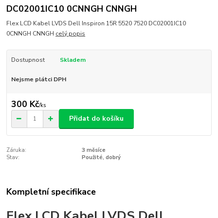
DC02001IC10 0CNNGH CNNGH
Flex LCD Kabel LVDS Dell Inspiron 15R 5520 7520 DC02001IC10
0CNNGH CNNGH
celý popis
Dostupnost
Skladem
Nejsme plátci DPH
300 Kč
/
ks
Přidat do košíku
Záruka:
3 měsíce
Stav:
Použité, dobrý
Kompletní specifikace
Flex LCD Kabel LVDS Dell