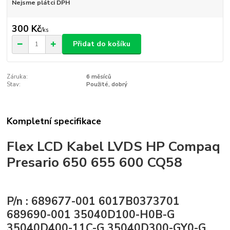
Nejsme plátci DPH
300 Kč
/
ks
Přidat do košíku
Záruka:
6 měsíců
Stav:
Použité, dobrý
Kompletní specifikace
Flex LCD Kabel LVDS HP Compaq
Presario 650 655 600 CQ58
P/n : 689677-001 6017B0373701
689690-001 35040D100-H0B-G
35040D400-11C-G 35040D300-GY0-G