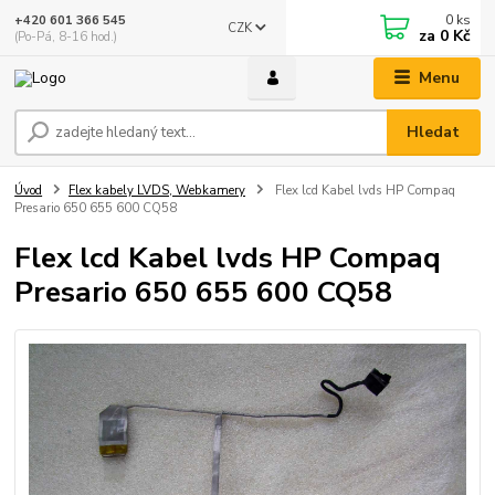
0
ks
+420 601 366 545
CZK
za
0 Kč
(Po-Pá, 8-16 hod.)
Menu
Hledat
Úvod
Flex kabely LVDS, Webkamery
Flex lcd Kabel lvds HP Compaq
Presario 650 655 600 CQ58
Flex lcd Kabel lvds HP Compaq
Presario 650 655 600 CQ58