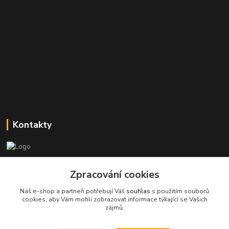
Kontakty
Stanislav Halámka - technik a prodejce
Zpracování cookies
+420 601 366 545
(Po-Pá, 8-16 hod.)
Náš e-shop a partneři potřebují Váš
souhlas
s použitím souborů
cookies, aby Vám mohli zobrazovat informace týkající se Vašich
info@spkcomputer.cz
zájmů.