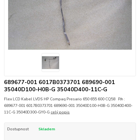
689677-001 6017B0373701 689690-001
35040D100-H0B-G 35040D400-11C-G
Flex LCD Kabel LVDS HP Compaq Presario 650 655 600 CQ58 P/n :
689677-001 6017B0373701 689690-001 35040D100-H0B-G 35040D400-
11C-G 35040D300-GY0-G
celý popis
Dostupnost
Skladem