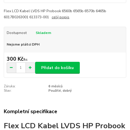
Flex LCD Kabel LVDS HP Probook 6560b 6565b 6570b 6465b
6017B0263001 613373-001
celý popis
Dostupnost
Skladem
Nejsme plátci DPH
300 Kč
/
ks
Přidat do košíku
Záruka:
6 měsíců
Stav:
Použité, dobrý
Kompletní specifikace
Flex LCD Kabel LVDS HP Probook