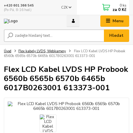
0
ks
+420 601 366 545
CZK
za
0 Kč
(Po-Pá, 8-16 hod.)
Menu
Hledat
Úvod
Flex kabely LVDS, Webkamery
Flex LCD Kabel LVDS HP Probook
6560b 6565b 6570b 6465b 6017B0263001 613373-001
Flex LCD Kabel LVDS HP Probook
6560b 6565b 6570b 6465b
6017B0263001 613373-001