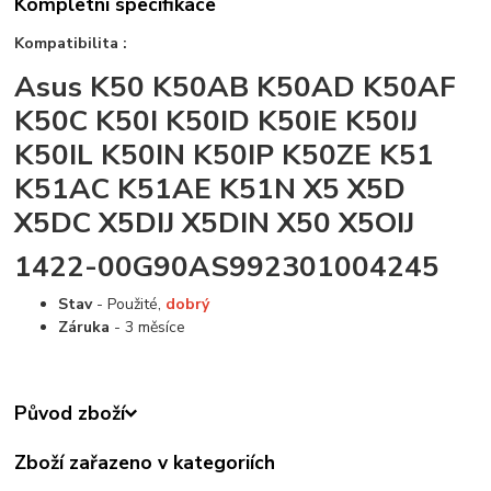
Kompletní specifikace
Kompatibilita :
Asus K50 K50AB K50AD K50AF
K50C K50I K50ID K50IE K50IJ
K50IL K50IN K50IP K50ZE K51
K51AC K51AE K51N X5 X5D
X5DC X5DIJ X5DIN X50 X5OIJ
1422-00G90AS992301004245
Stav
- Použité,
dobrý
Záruka
- 3 měsíce
Původ zboží
Zboží zařazeno v kategoriích