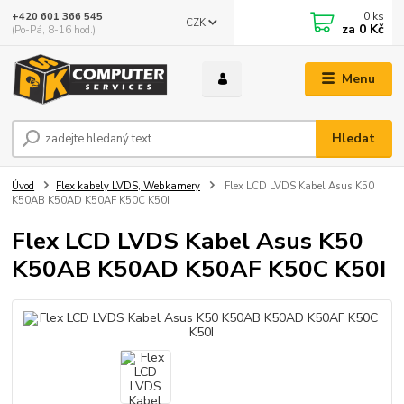
0
ks
+420 601 366 545
CZK
za
0 Kč
(Po-Pá, 8-16 hod.)
Menu
Hledat
Úvod
Flex kabely LVDS, Webkamery
Flex LCD LVDS Kabel Asus K50
K50AB K50AD K50AF K50C K50I
Flex LCD LVDS Kabel Asus K50
K50AB K50AD K50AF K50C K50I