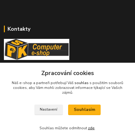
Kontakty
Stanislav Halámka - technik a prodejce
Zpracování cookies
+420 601 366 545
(Po-Pá, 8-16 hod.)
Náš e-shop a partneři potřebují Váš
souhlas
s použitím souborů
cookies, aby Vám mohli zobrazovat informace týkající se Vašich
info@spkcomputer.cz
zájmů.
Souhlasím
Nastavení
Souhlas můžete odmítnout
zde
.