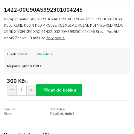
1422-00G90AS992301004245
Kompatibilita : Asus K50 K50AB K50AD K50AF K50C K50I K50ID K50IE
K50IJ K50IL K50IN K50IP K50ZE K51 K51AC K51AE K51N X5 X5D X5DC
X5DIJ X5DIN X50 X5OIJ 1422-00G90AS992301004245 Stav - Použité,
dobrý Záruka - 3 měsíce
celý popis
Dostupnost
Skladem
Nejsme plátci DPH
300 Kč
/
ks
Přidat do košíku
Záruka:
3 měsíce
Stav:
Použité, dobrý