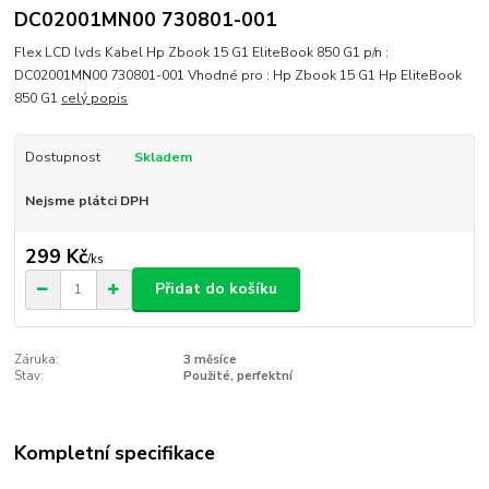
DC02001MN00 730801-001
Flex LCD lvds Kabel Hp Zbook 15 G1 EliteBook 850 G1 p/n :
DC02001MN00 730801-001 Vhodné pro : Hp Zbook 15 G1 Hp EliteBook
850 G1
celý popis
Dostupnost
Skladem
Nejsme plátci DPH
299 Kč
/
ks
Přidat do košíku
Záruka:
3 měsíce
Stav:
Použité, perfektní
Kompletní specifikace