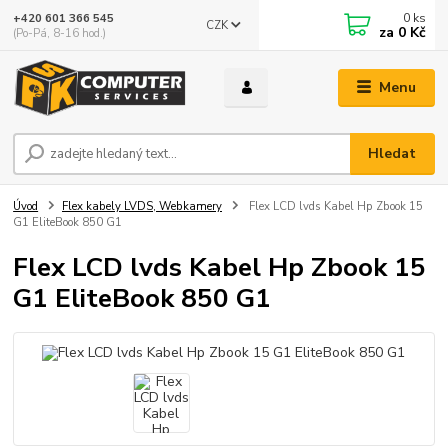
0
ks
+420 601 366 545
CZK
za
0 Kč
(Po-Pá, 8-16 hod.)
Menu
Hledat
Úvod
Flex kabely LVDS, Webkamery
Flex LCD lvds Kabel Hp Zbook 15
G1 EliteBook 850 G1
Flex LCD lvds Kabel Hp Zbook 15
G1 EliteBook 850 G1