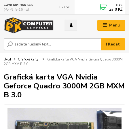
0
ks
+420 601 366 545
CZK
za
0 Kč
(Po-Pá, 8-16 hod.)
Menu
Hledat
Úvod
Grafické karty
Grafická karta VGA Nvidia Geforce Quadro 3000M
2GB MXM B 3.0
Grafická karta VGA Nvidia
Geforce Quadro 3000M 2GB MXM
B 3.0