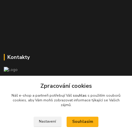
Kontakty
Stanislav Halámka - technik a prodejce
Zpracování cookies
+420 601 366 545
(Po-Pá, 8-16 hod.)
Náš e-shop a partneři potřebují Váš
souhlas
s použitím souborů
cookies, aby Vám mohli zobrazovat informace týkající se Vašich
info@spkcomputer.cz
zájmů.
Souhlasím
Nastavení