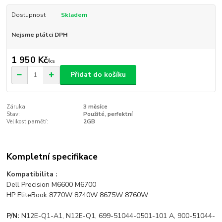
Dostupnost
Skladem
Nejsme plátci DPH
1 950 Kč
/
ks
Přidat do košíku
Záruka:
3 měsíce
Stav:
Použité, perfektní
Velikost pamětí:
2GB
Kompletní specifikace
Kompatibilita :
Dell Precision M6600 M6700
HP EliteBook 8770W 8740W 8675W 8760W
P/N:
N12E-Q1-A1, N12E-Q1, 699-51044-0501-101 A, 900-51044-