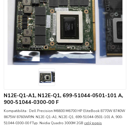
N12E-Q1-A1, N12E-Q1, 699-51044-0501-101 A,
900-51044-0300-00 F
Kompatibilita : Dell Precision M6600 M6700 HP EliteBook 8770W 8740W
8675W 8760WP/N: N12E-Q1-A1, N12E-Q1, 699-51044-0501-101 A, 900-
51044-0300-00 FTyp: Nvidia Quadro 3000M 2GB
celý popis