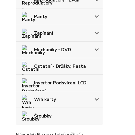
Reproduktory - Zvuk
Panty
Zapínání
Mechaniky - DVD
Ostatní - Držáky, Pasta
Invertor Podsvícení LCD
Wifi karty
Šroubky
Náhradní díly pro stolní počítače