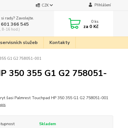
Přihlášení
CZK
 si rady? Zavolejte.
0
ks
 601 366 545
za
0 Kč
, 8-16 hod.)
 servisních služeb
Kontakty
0 355 G1 G2 758051-001
 HP 350 355 G1 G2 758051-
kryt šasi Palmrest Touchpad HP 350 355 G1 G2 758051-001
opis
tupnost
Skladem