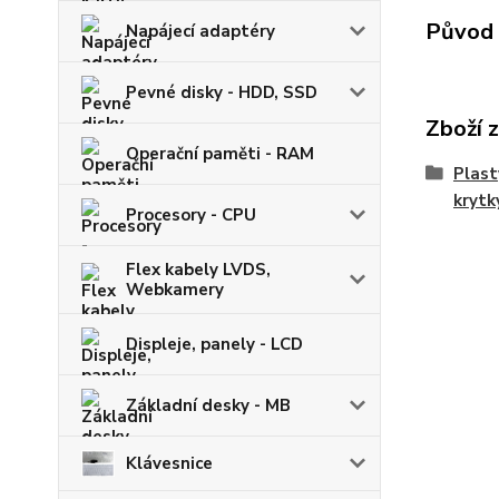
Původ 
Napájecí adaptéry
Pevné disky - HDD, SSD
Zboží 
Operační paměti - RAM
Plast
krytk
Procesory - CPU
Flex kabely LVDS,
Webkamery
Displeje, panely - LCD
Základní desky - MB
Klávesnice