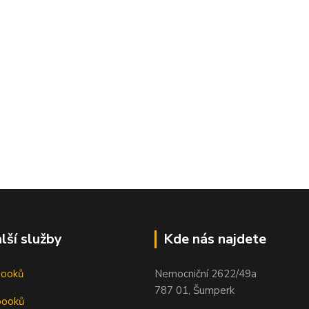
lší služby
Kde nás najdete
booků
Nemocniční 2622/49a
787 01, Šumperk
booků