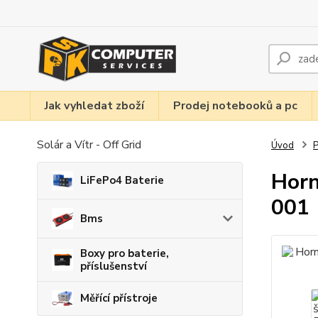
Jak vyhledat zboží
Prodej notebooků a pc
Solár a Vítr - Off Grid
Úvod
P
Horn
LiFePo4 Baterie
001
Bms
Boxy pro baterie,
příslušenství
Měřící přístroje