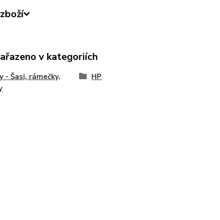
zboží
zařazeno v kategoriích
y - Šasi, rámečky,
HP
y