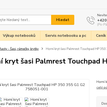
Nevíte
Hledat
+420
(Po-Pá
Výkup notebooků
Servis notebooku a pc
Ceník
lasty - Šasi, rámečky, krytky
Horní kryt šasi Palmrest Touchpad HP 35
í kryt šasi Palmrest Touchpad
Horní 
celý p
Dos