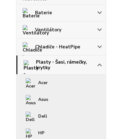
Baterie
Ventilátory
Chladiče - HeatPipe
Plasty - Šasi, rámečky,
krytky
Acer
Asus
Dell
HP