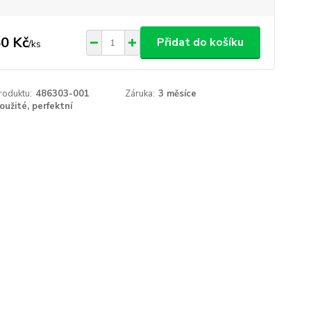
0 Kč
Přidat do košíku
/
ks
roduktu:
486303-001
Záruka:
3 měsíce
oužité, perfektní