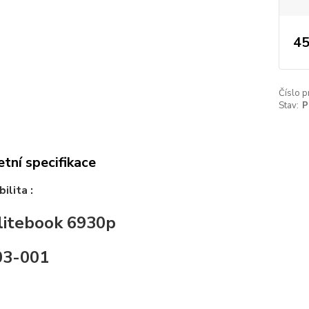
45
Číslo p
Stav:
P
tní specifikace
ilita :
itebook 6930p
03-001