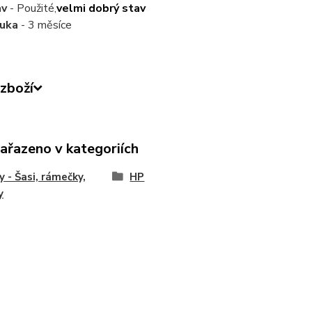
av
- Použité,
velmi dobrý stav
ruka
- 3 měsíce
zboží
zařazeno v kategoriích
y - Šasi, rámečky,
HP
y