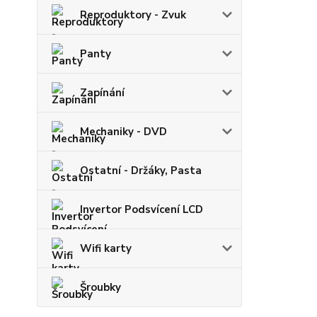
Reproduktory - Zvuk
Panty
Zapínání
Mechaniky - DVD
Ostatní - Držáky, Pasta
Invertor Podsvícení LCD
Wifi karty
Šroubky