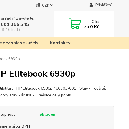
Přihlášení
CZK
 si rady? Zavolejte.
0
ks
 601 366 545
za
0 Kč
, 8-16 hod.)
 servisních služeb
Kontakty
ebook 6930p
HP Elitebook 6930p
ibilita : HP Elitebook 6930p 486303-001 Stav - Použité,
dobrý stav Záruka - 3 měsíce
celý popis
tupnost
Skladem
sme plátci DPH