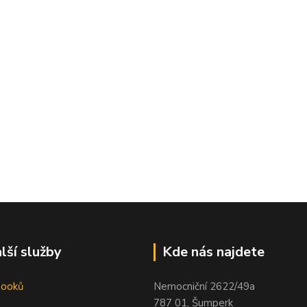
lší služby
Kde nás najdete
booků
Nemocniční 2622/49a
787 01, Šumperk