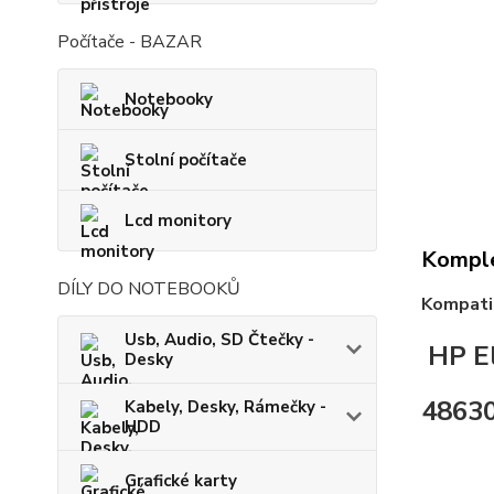
Počítače - BAZAR
Notebooky
Stolní počítače
Lcd monitory
Komple
DÍLY DO NOTEBOOKŮ
Kompatib
Usb, Audio, SD Čtečky -
HP El
Desky
4863
Kabely, Desky, Rámečky -
HDD
Grafické karty