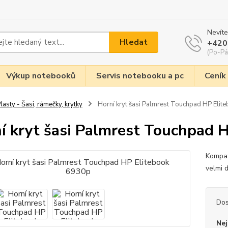
Nevíte
Hledat
+420
(Po-Pá
Výkup notebooků
Servis notebooku a pc
Ceník
lasty - Šasi, rámečky, krytky
Horní kryt šasi Palmrest Touchpad HP Elit
í kryt šasi Palmrest Touchpad 
Kompat
velmi 
Dos
Nej