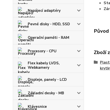
St
Zá
Napájecí adaptéry
Pevné disky - HDD, SSD
Původ 
Operační paměti - RAM
Procesory - CPU
Zboží 
Plast
Flex kabely LVDS,
Webkamery
krytk
Displeje, panely - LCD
Základní desky - MB
Klávesnice