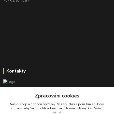
787 01, Šumperk
Kontakty
Stanislav Halámka - technik a prodejce
Zpracování cookies
+420 601 366 545
(Po-Pá, 8-16 hod.)
Náš e-shop a partneři potřebují Váš
souhlas
s použitím souborů
cookies, aby Vám mohli zobrazovat informace týkající se Vašich
info@spkcomputer.cz
zájmů.