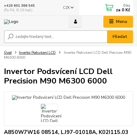
0
ks
+420 601 366 545
CZK
za
0 Kč
(Po-Pá, 8-16 hod.)
Menu
Hledat
Úvod
Invertor Podsvícení LCD
Invertor Podsvícení LCD Dell Precision M90
M6300 6000
Invertor Podsvícení LCD Dell
Precision M90 M6300 6000
A850W7W16 08514, LJ97-01018A, K02I115.03