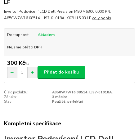
LF
Invertor Podsvícení LCD Dell Precision M90 M6300 6000 PN:
A850W7W16 08514, LJ97-01018A, K02I115.03 LF
celý popis
Dostupnost
Skladem
Nejsme plátci DPH
300 Kč
/
ks
Přidat do košíku
Číslo produktu:
A850W7W16 08514, LJ97-01018A,
Záruka:
3 měsíce
Stav:
Použité, perfektní
Kompletní specifikace
Invertor Podsvícení LCD Dell