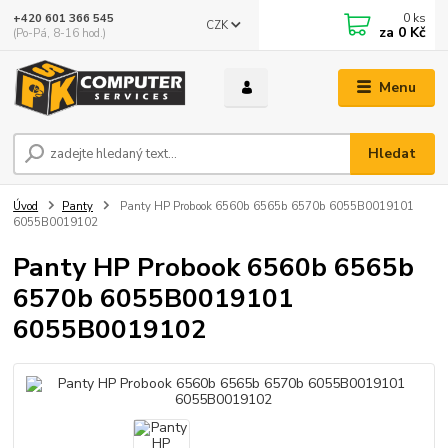
0
ks
+420 601 366 545
CZK
za
0 Kč
(Po-Pá, 8-16 hod.)
Menu
Hledat
Úvod
Panty
Panty HP Probook 6560b 6565b 6570b 6055B0019101
6055B0019102
Panty HP Probook 6560b 6565b
6570b 6055B0019101
6055B0019102