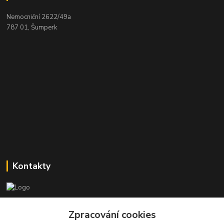
Nemocniční 2622/49a
787 01, Šumperk
Kontakty
Stanislav Halámka - technik a prodejce
+420 601 366 545
Zpracování cookies