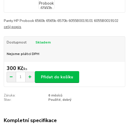
Panty HP Probook 6560b 6565b 6570b 6055B0019101 6055B0019102
celý popis
Dostupnost
Skladem
Nejsme plátci DPH
300 Kč
/
ks
Přidat do košíku
Záruka:
6 měsíců
Stav:
Použité, dobrý
Kompletní specifikace