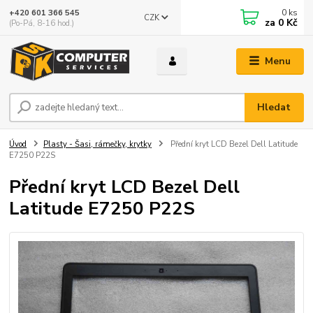
0
ks
+420 601 366 545
CZK
za
0 Kč
(Po-Pá, 8-16 hod.)
Menu
Hledat
Úvod
Plasty - Šasi, rámečky, krytky
Přední kryt LCD Bezel Dell Latitude
E7250 P22S
Přední kryt LCD Bezel Dell
Latitude E7250 P22S