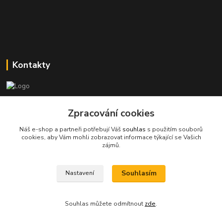
Kontakty
Stanislav Halámka - technik a prodejce
+420 601 366 545
Zpracování cookies
(Po-Pá, 8-16 hod.)
Náš e-shop a partneři potřebují Váš
souhlas
s použitím souborů
cookies, aby Vám mohli zobrazovat informace týkající se Vašich
info@spkcomputer.cz
zájmů.
Souhlasím
Nastavení
Souhlas můžete odmítnout
zde
.