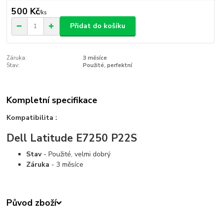
500 Kč
/
ks
Přidat do košíku
Záruka:
3 měsíce
Stav:
Použité, perfektní
Kompletní specifikace
Kompatibilita :
Dell Latitude E7250 P22S
Stav
- Použité, velmi dobrý
Záruka
- 3 měsíce
Původ zboží