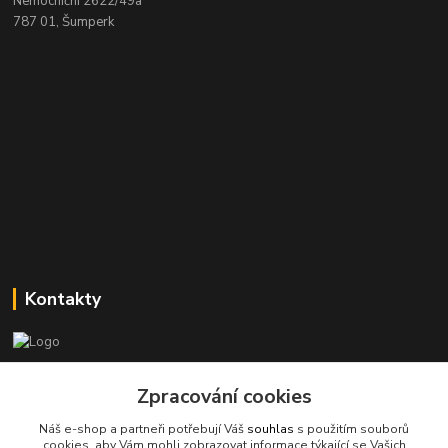
Nemocniční 2622/49a
787 01, Šumperk
Kontakty
Stanislav Halámka - technik a prodejce
+420 601 366 545
Zpracování cookies
(Po-Pá, 8-16 hod.)
Náš e-shop a partneři potřebují Váš
souhlas
s použitím souborů
cookies, aby Vám mohli zobrazovat informace týkající se Vašich