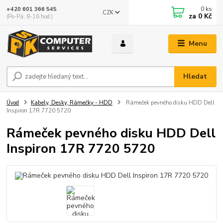
0
ks
+420 601 366 545
CZK
za
0 Kč
(Po-Pá, 8-16 hod.)
Menu
Hledat
Úvod
Kabely, Desky, Rámečky - HDD
Rámeček pevného disku HDD Dell
Inspiron 17R 7720 5720
Rámeček pevného disku HDD Dell
Inspiron 17R 7720 5720