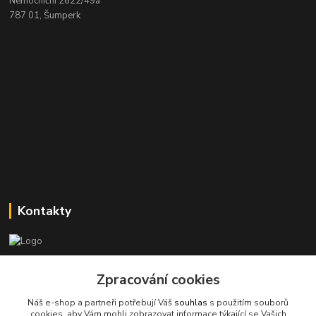
Nemocniční 2622/49a
787 01, Šumperk
Kontakty
Stanislav Halámka - technik a prodejce
+420 601 366 545
Zpracování cookies
(Po-Pá, 8-16 hod.)
Náš e-shop a partneři potřebují Váš
souhlas
s použitím souborů
cookies, aby Vám mohli zobrazovat informace týkající se Vašich