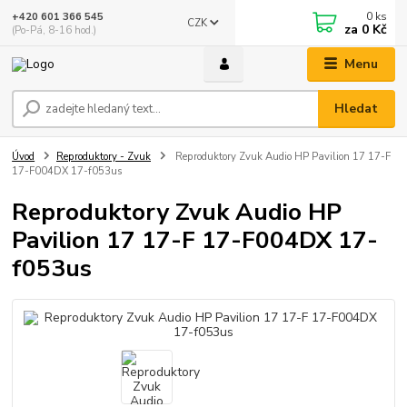
0
ks
+420 601 366 545
CZK
za
0 Kč
(Po-Pá, 8-16 hod.)
Menu
Hledat
Úvod
Reproduktory - Zvuk
Reproduktory Zvuk Audio HP Pavilion 17 17-F
17-F004DX 17-f053us
Reproduktory Zvuk Audio HP
Pavilion 17 17-F 17-F004DX 17-
f053us