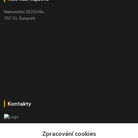
Nemocniční 2622/49a
787 01, Šumperk
Kontakty
Stanislav Halámka - technik a prodejce
Zpracování cookies
+420 601 366 545