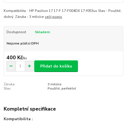
Kompatibilita : HP Pavilion 17 17-F 17-F004DX 17-f053us Stav - Použité,
dobrý Záruka - 3 měsíce
celý popis
Dostupnost
Skladem
Nejsme plátci DPH
400 Kč
/
ks
Přidat do košíku
Záruka:
3 měsíce
Stav:
Použité, perfektní
Kompletní specifikace
Kompatibilita :