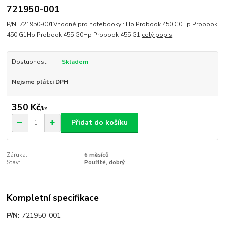
721950-001
P/N: 721950-001Vhodné pro notebooky : Hp Probook 450 G0Hp Probook
450 G1Hp Probook 455 G0Hp Probook 455 G1
celý popis
Dostupnost
Skladem
Nejsme plátci DPH
350 Kč
/
ks
Přidat do košíku
Záruka:
6 měsíců
Stav:
Použité, dobrý
Kompletní specifikace
P/N:
721950-001