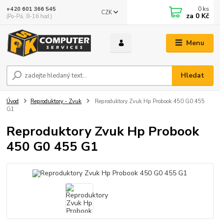
0
ks
+420 601 366 545
CZK
za
0 Kč
(Po-Pá, 8-16 hod.)
Menu
Hledat
Úvod
Reproduktory - Zvuk
Reproduktory Zvuk Hp Probook 450 G0 455
G1
Reproduktory Zvuk Hp Probook
450 G0 455 G1