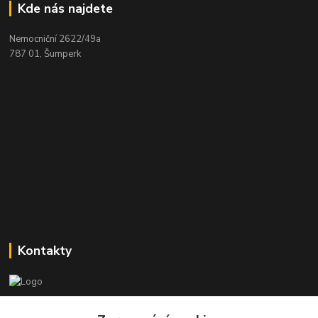
Kde nás najdete
Nemocniční 2622/49a
787 01, Šumperk
Kontakty
Stanislav Halámka - technik a prodejce