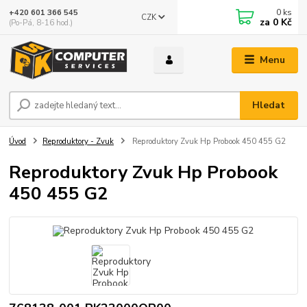
0
ks
+420 601 366 545
CZK
za
0 Kč
(Po-Pá, 8-16 hod.)
Menu
Hledat
Úvod
Reproduktory - Zvuk
Reproduktory Zvuk Hp Probook 450 455 G2
Reproduktory Zvuk Hp Probook
450 455 G2