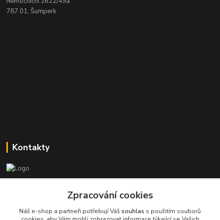
Nemocniční 2622/49a
787 01, Šumperk
Kontakty
Stanislav Halámka - technik a prodejce
Zpracování cookies
+420 601 366 545
(Po-Pá, 8-16 hod.)
Náš e-shop a partneři potřebují Váš
souhlas
s použitím souborů
cookies, aby Vám mohli zobrazovat informace týkající se Vašich