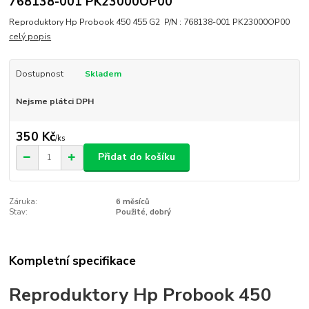
768138-001 PK23000OP00
Reproduktory Hp Probook 450 455 G2 P/N : 768138-001 PK23000OP00
celý popis
Dostupnost
Skladem
Nejsme plátci DPH
350 Kč
/
ks
Přidat do košíku
Záruka:
6 měsíců
Stav:
Použité, dobrý
Kompletní specifikace
Reproduktory Hp Probook 450