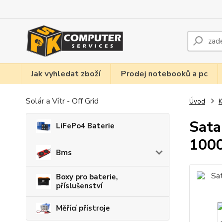
Jak vyhledat zboží
Prodej notebooků a pc
Solár a Vítr - Off Grid
Úvod
K
Sata
LiFePo4 Baterie
100
Bms
Boxy pro baterie,
příslušenství
Měřící přístroje