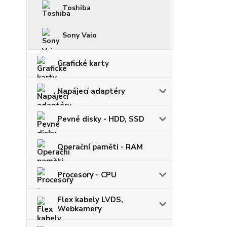
Toshiba
Sony Vaio
Grafické karty
Napájecí adaptéry
Pevné disky - HDD, SSD
Operační paměti - RAM
Procesory - CPU
Flex kabely LVDS,
Webkamery