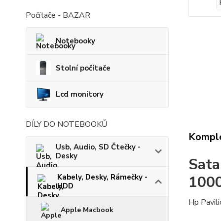
Počítače - BAZAR
Notebooky
Stolní počítače
Lcd monitory
DÍLY DO NOTEBOOKŮ
Komple
Usb, Audio, SD Čtečky -
Desky
Sata
100
Kabely, Desky, Rámečky -
HDD
Hp Pavi
Apple Macbook