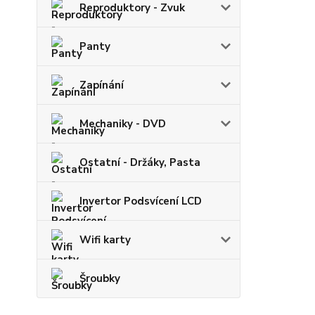
Reproduktory - Zvuk
Panty
Zapínání
Mechaniky - DVD
Ostatní - Držáky, Pasta
Invertor Podsvícení LCD
Wifi karty
Šroubky