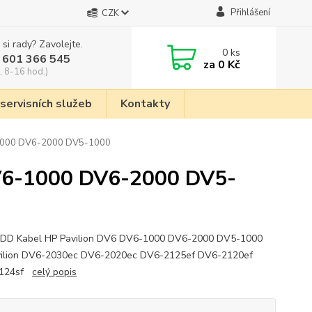
Přihlášení
CZK
 si rady? Zavolejte.
0
ks
 601 366 545
za
0 Kč
, 8-16 hod.)
 servisních služeb
Kontakty
-1000 DV6-2000 DV5-1000
DV6-1000 DV6-2000 DV5-
HDD Kabel HP Pavilion DV6 DV6-1000 DV6-2000 DV5-1000
vilion DV6-2030ec DV6-2020ec DV6-2125ef DV6-2120ef
2124sf
celý popis