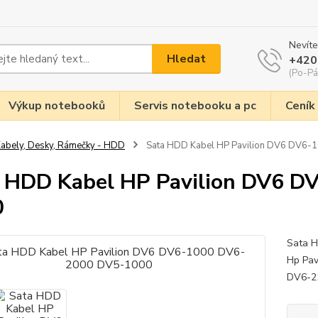
Nevíte
Hledat
+420
(Po-Pá
Výkup notebooků
Servis notebooku a pc
Ceník
abely, Desky, Rámečky - HDD
Sata HDD Kabel HP Pavilion DV6 DV6
 HDD Kabel HP Pavilion DV6 
0
Sata 
Hp Pa
DV6-