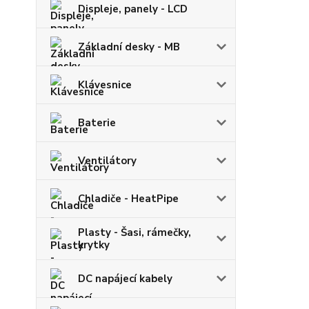
Displeje, panely - LCD
Základní desky - MB
Klávesnice
Baterie
Ventilátory
Chladiče - HeatPipe
Plasty - Šasi, rámečky,
krytky
DC napájecí kabely