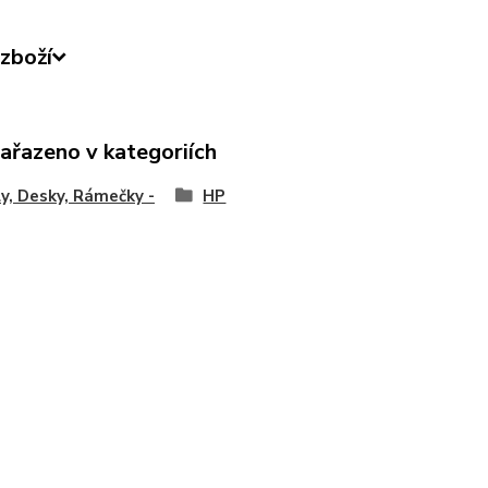
zboží
zařazeno v kategoriích
y, Desky, Rámečky -
HP