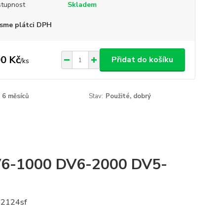
tupnost
Skladem
sme plátci DPH
0 Kč
Přidat do košíku
/
ks
6 měsíců
Stav:
Použité, dobrý
DV6-1000 DV6-2000 DV5-
-2124sf