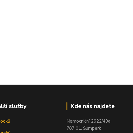
lší služby
Kde nás najdete
booků
Nemocniční 2622/49a
787 01, Šumperk