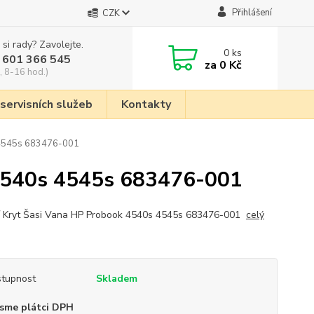
Přihlášení
CZK
 si rady? Zavolejte.
0
ks
 601 366 545
za
0 Kč
, 8-16 hod.)
 servisních služeb
Kontakty
s 4545s 683476-001
 4540s 4545s 683476-001
 Kryt Šasi Vana HP Probook 4540s 4545s 683476-001
celý
tupnost
Skladem
sme plátci DPH