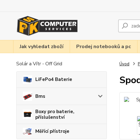
Jak vyhledat zboží
Prodej notebooků a pc
Solár a Vítr - Off Grid
Úvod
P
Spod
LiFePo4 Baterie
Bms
Boxy pro baterie,
příslušenství
Měřící přístroje