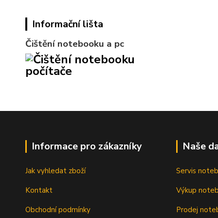
Informační lišta
Čištění notebooku a pc
Informace pro zákazníky
Naše da
Jak vyhledat zboží
Servis note
Kontakt
Výkup note
Obchodní podmínky
Prodej note