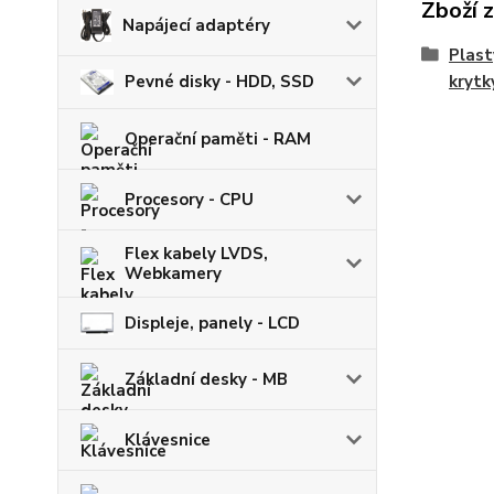
Zboží 
Napájecí adaptéry
Plast
krytk
Pevné disky - HDD, SSD
Operační paměti - RAM
Procesory - CPU
Flex kabely LVDS,
Webkamery
Displeje, panely - LCD
Základní desky - MB
Klávesnice