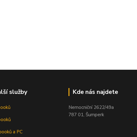
lší služby
Kde nás najdete
booků
Nemocniční 2622/49a
787 01, Šumperk
booků
booků a PC