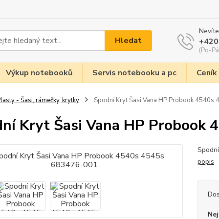
Nevíte
Hledat
+420
(Po-Pá
Výkup notebooků
Servis notebooku a pc
Ceník
lasty - Šasi, rámečky, krytky
Spodní Kryt Šasi Vana HP Probook 4540
ní Kryt Šasi Vana HP Probook
Spodní
popis
Dos
Nej