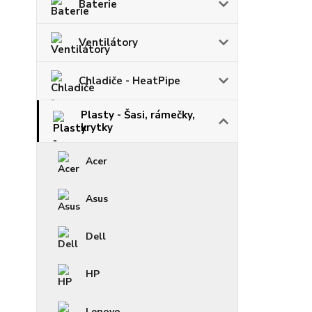
Baterie
Ventilátory
Chladiče - HeatPipe
Plasty - Šasi, rámečky,
krytky
Acer
Asus
Dell
HP
Lenovo