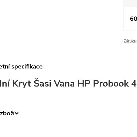
60
Záruka:
tní specifikace
ní Kryt Šasi Vana HP Probook
zboží