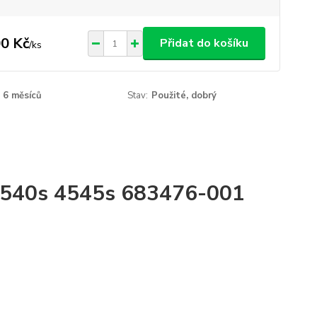
0 Kč
Přidat do košíku
/
ks
6 měsíců
Stav:
Použité, dobrý
 4540s 4545s 683476-001