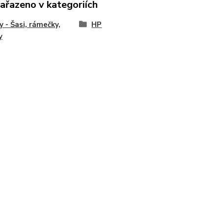
zařazeno v kategoriích
y - Šasi, rámečky,
HP
y