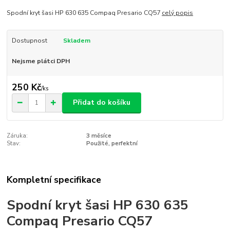
Spodní kryt šasi HP 630 635 Compaq Presario CQ57
celý popis
Dostupnost
Skladem
Nejsme plátci DPH
250 Kč
/
ks
Přidat do košíku
Záruka:
3 měsíce
Stav:
Použité, perfektní
Kompletní specifikace
Spodní kryt šasi HP 630 635
Compaq Presario CQ57