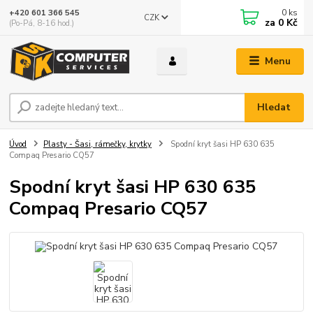
0
ks
+420 601 366 545
CZK
za
0 Kč
(Po-Pá, 8-16 hod.)
Menu
Hledat
Úvod
Plasty - Šasi, rámečky, krytky
Spodní kryt šasi HP 630 635
Compaq Presario CQ57
Spodní kryt šasi HP 630 635
Compaq Presario CQ57