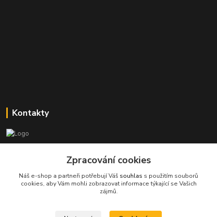
Kontakty
Stanislav Halámka - technik a prodejce
Zpracování cookies
+420 601 366 545
(Po-Pá, 8-16 hod.)
Náš e-shop a partneři potřebují Váš
souhlas
s použitím souborů
cookies, aby Vám mohli zobrazovat informace týkající se Vašich
info@spkcomputer.cz
zájmů.