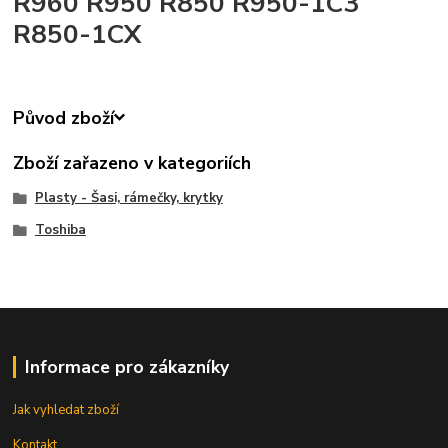
R960 R950 R850 R950-1C3
R850-1CX
Původ zboží
Zboží zařazeno v kategoriích
Plasty - Šasi, rámečky, krytky
Toshiba
Informace pro zákazníky
Jak vyhledat zboží
Kontakt