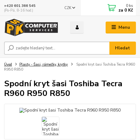
0
ks
+420 601 366 545
CZK
za
0 Kč
(Po-Pá, 8-16 hod.)
Menu
Hledat
Úvod
Plasty - Šasi, rámečky, krytky
Spodní kryt šasi Toshiba Tecra R960
R950 R850
Spodní kryt šasi Toshiba Tecra
R960 R950 R850