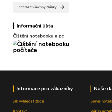
Zobrazit všechny články
Informační lišta
Čištění notebooku a pc
Informace pro zákazníky
Naše da
Jak vyhledat zboží
Servis note
Kontakt
Výkup note