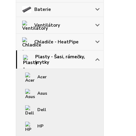
Baterie
Ventilátory
Chladiče - HeatPipe
Plasty - Šasi, rámečky,
krytky
Acer
Asus
Dell
HP