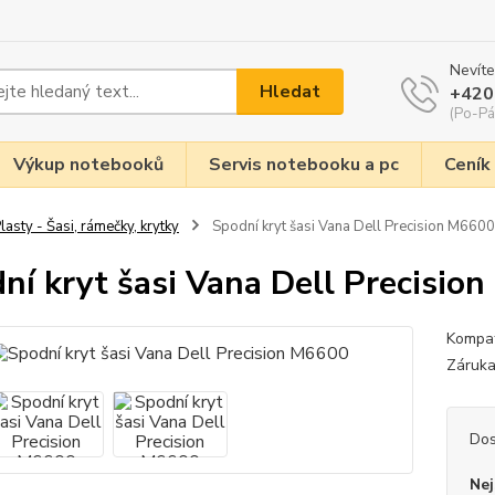
Nevíte
Hledat
+420
(Po-Pá
Výkup notebooků
Servis notebooku a pc
Ceník
lasty - Šasi, rámečky, krytky
Spodní kryt šasi Vana Dell Precision M6600
ní kryt šasi Vana Dell Precisio
Kompat
Záruka
Dos
Nej