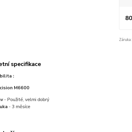
80
Záruka:
tní specifikace
ilita :
ecision M6600
av
- Použité, velmi dobrý
ruka
- 3 měsíce