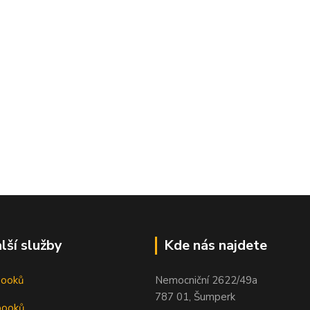
lší služby
Kde nás najdete
booků
Nemocniční 2622/49a
787 01, Šumperk
booků