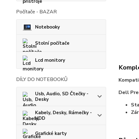
Počítače - BAZAR
Notebooky
Stolní počítače
Lcd monitory
Komple
DÍLY DO NOTEBOOKŮ
Kompatib
Dell Pr
Usb, Audio, SD Čtečky -
Desky
St
Zá
Kabely, Desky, Rámečky -
HDD
Grafické karty