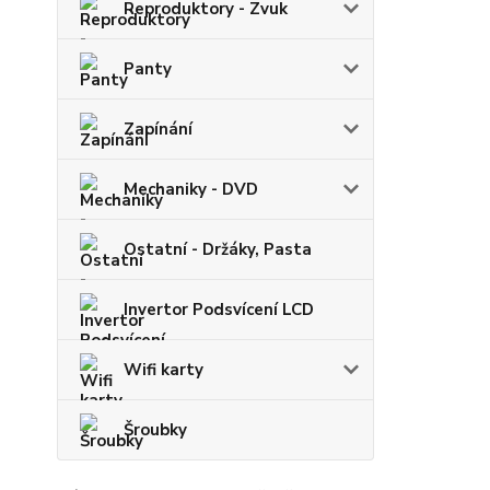
Reproduktory - Zvuk
Panty
Zapínání
Mechaniky - DVD
Ostatní - Držáky, Pasta
Invertor Podsvícení LCD
Wifi karty
Šroubky