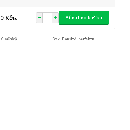
0 Kč
Přidat do košíku
/
ks
6 měsíců
Stav:
Použité, perfektní