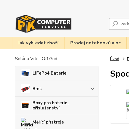
Jak vyhledat zboží
Prodej notebooků a pc
Solár a Vítr - Off Grid
Úvod
P
Spod
LiFePo4 Baterie
Bms
Boxy pro baterie,
příslušenství
Měřící přístroje