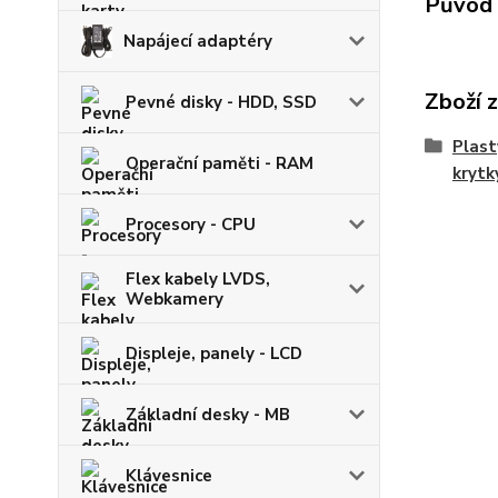
Původ 
Napájecí adaptéry
Zboží 
Pevné disky - HDD, SSD
Plast
Operační paměti - RAM
krytk
Procesory - CPU
Flex kabely LVDS,
Webkamery
Displeje, panely - LCD
Základní desky - MB
Klávesnice