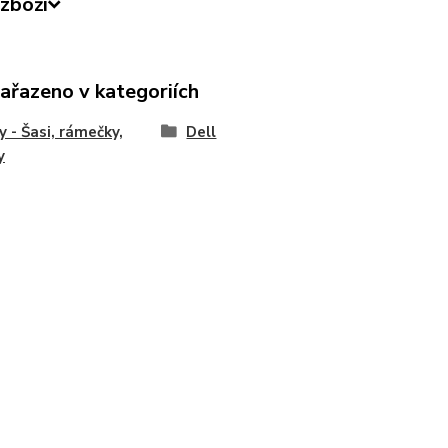
zboží
zařazeno v kategoriích
y - Šasi, rámečky,
Dell
y