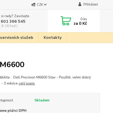
Přihlášení
CZK
 si rady? Zavolejte.
0
ks
 601 366 545
za
0 Kč
, 8-16 hod.)
 servisních služeb
Kontakty
n M6600
ibilita : Dell Precision M6600 Stav - Použité, velmi dobrý
 - 3 měsíce
celý popis
tupnost
Skladem
sme plátci DPH